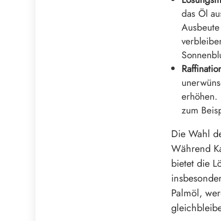
das Öl au
Ausbeute 
verbleibe
Sonnenbl
Raffinatio
unerwünsc
erhöhen. 
zum Beisp
Die Wahl de
Während Kal
bietet die L
insbesonder
Palmöl, wer
gleichbleib