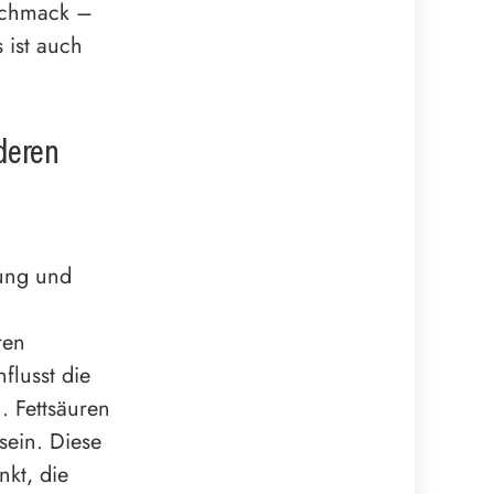
eschmack –
s ist auch
deren
rung und
ren
flusst die
. Fettsäuren
sein. Diese
nkt, die