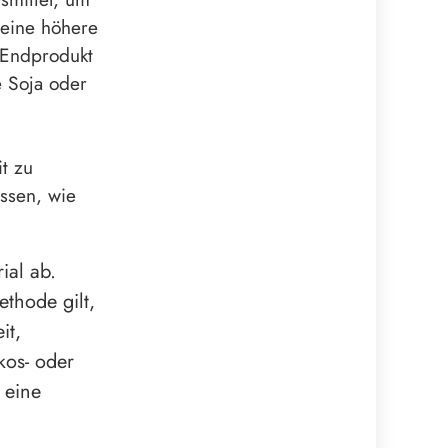
 eine höhere
 Endprodukt
e Soja oder
t zu
ssen, wie
ial ab.
thode gilt,
it,
kos- oder
 eine