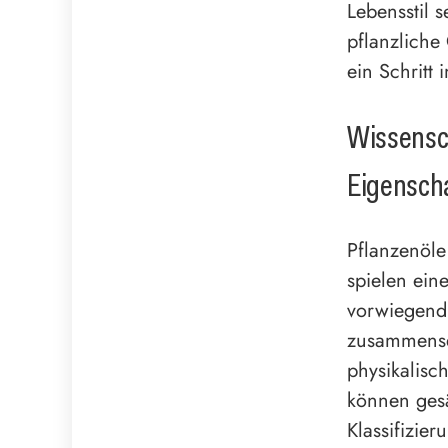
Lebensstil 
pflanzliche 
ein Schritt
Wissensch
Eigensch
Pflanzenöle
spielen ein
vorwiegend 
zusammenset
physikalisc
können gesä
Klassifizie