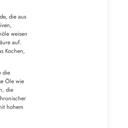
de, die aus
iven,
nöle weisen
äure auf.
as Kochen,
e die
ge Öle wie
n, die
hronischer
mit hohem