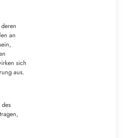
 deren
len an
sein,
ren
wirken sich
rung aus.
 des
tragen,