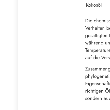
Kokosöl
Die chemis
Verhalten b
gesättigten
während ung
Temperature
auf die Ver
Zusammenge
phylogeneti
Eigenschaf
richtigen Ö
sondern auc