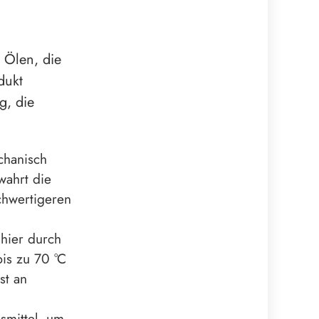
 Ölen, die
dukt
g, die
chanisch
wahrt die
chwertigeren
 hier durch
is zu 70 °C
st an
smittel, um