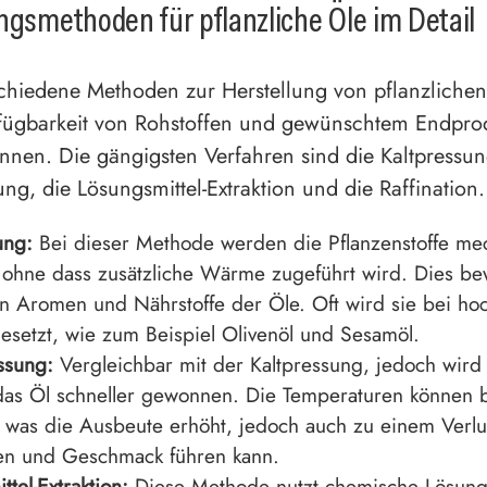
ngsmethoden für pflanzliche Öle im Detail
schiedene Methoden zur Herstellung von pflanzlichen
rfügbarkeit von Rohstoffen und gewünschtem Endpro
önnen. Die gängigsten Verfahren sind die Kaltpressun
g, die Lösungsmittel-Extraktion und die Raffination.
ung:
Bei dieser Methode werden die Pflanzenstoffe me
 ohne dass zusätzliche Wärme zugeführt wird. Dies be
en Aromen und Nährstoffe der Öle. Oft wird sie bei ho
esetzt, wie zum Beispiel Olivenöl und Sesamöl.
sung:
Vergleichbar mit der Kaltpressung, jedoch wird
das Öl schneller gewonnen. Die Temperaturen können b
 was die Ausbeute erhöht, jedoch auch zu einem Verlu
en und Geschmack führen kann.
tel-Extraktion:
Diese Methode nutzt chemische Lösung