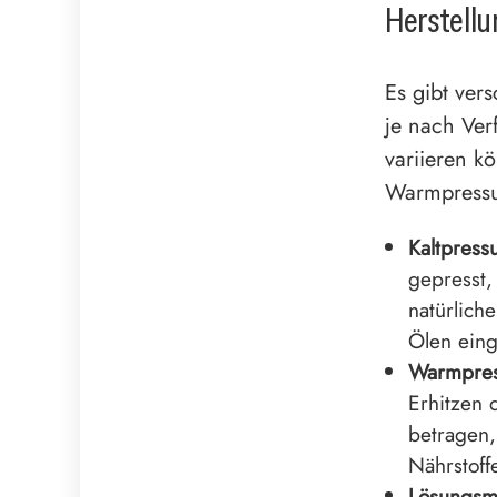
Herstellu
Es gibt ver
je nach Ve
variieren k
Warmpressun
Kaltpress
gepresst,
natürlich
Ölen eing
Warmpres
Erhitzen 
betragen,
Nährstoff
Lösungsmit