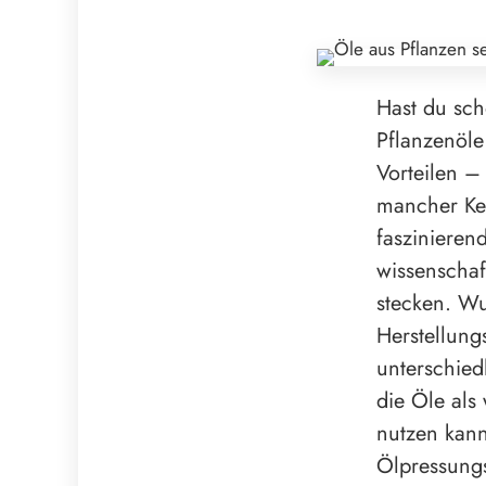
Hast du sch
Pflanzenöle
Vorteilen –
mancher Kek
faszinieren
wissenschaf
stecken. Wu
Herstellung
unterschied
die Öle als
nutzen kan
Ölpressungs