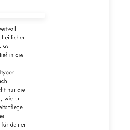
ertvoll
heitlichen
s so
ief in die
ltypen
ach
cht nur die
, wie du
itspflege
ne
 für deinen