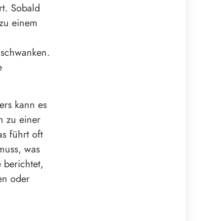
rt. Sobald
 zu einem
 schwanken.
e
ers kann es
 zu einer
 führt oft
 muss, was
 berichtet,
en oder