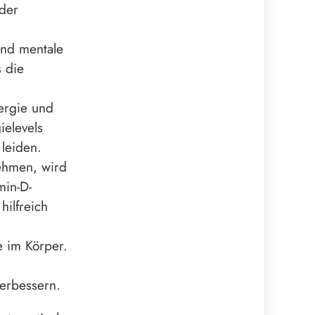
 der
und mentale
s die
nergie und
ielevels
leiden.
ehmen, wird
min-D-
ilfreich
e im Körper.
erbessern.