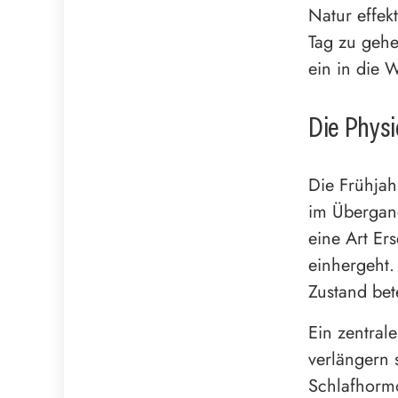
Natur effek
Tag zu gehe
ein in die W
Die Physi
Die Frühjah
im Übergang
eine Art Er
einhergeht.
Zustand bete
Ein zentrale
verlängern 
Schlafhormo