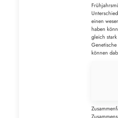
Frühjahrsmü
Unterschied
einen wesen
haben könnt
gleich star
Genetische 
können dabe
Zusammenfas
Zusammensp