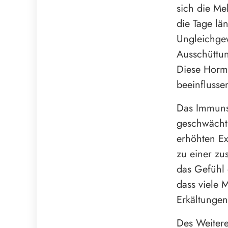
sich die Me
die Tage lä
Ungleichgew
Ausschüttu
Diese Horm
beeinflusse
Das Immunsy
geschwächt 
erhöhten Ex
zu einer zu
das Gefühl 
dass viele 
Erkältungen
Des Weitere