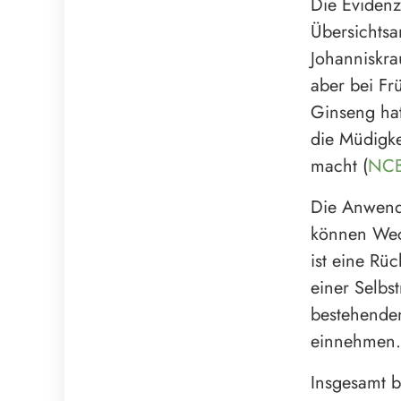
Die Evidenz 
Übersichtsa
Johanniskra
aber bei Fr
Ginseng hat
die Müdigke
macht (
NCB
Die Anwendu
können Wec
ist eine Rü
einer Selbs
bestehende
einnehmen.
Insgesamt b