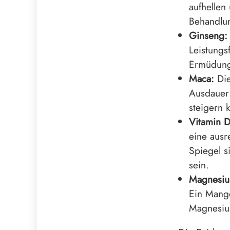
aufhellen
Behandlun
Ginseng:
Leistungs
Ermüdung
Maca:
Die
Ausdauer 
steigern 
Vitamin D
eine ausr
Spiegel s
sein.
Magnesiu
Ein Mange
Magnesiu