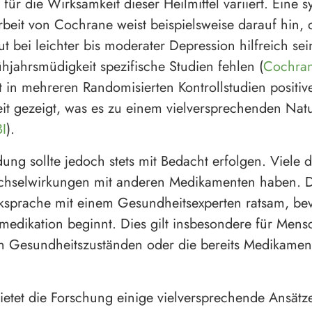
für die Wirksamkeit dieser Heilmittel variiert. Eine 
rbeit von Cochrane weist beispielsweise darauf hin, 
ut bei leichter bis moderater Depression hilfreich sei
ühjahrsmüdigkeit spezifische Studien fehlen (
Cochran
 in mehreren Randomisierten Kontrollstudien positive
it gezeigt, was es zu einem vielversprechenden Natu
I
).
ng sollte jedoch stets mit Bedacht erfolgen. Viele di
hselwirkungen mit anderen Medikamenten haben. 
cksprache mit einem Gesundheitsexperten ratsam, be
tmedikation beginnt. Dies gilt insbesondere für Mens
n Gesundheitszuständen oder die bereits Medikamen
ietet die Forschung einige vielversprechende Ansätz