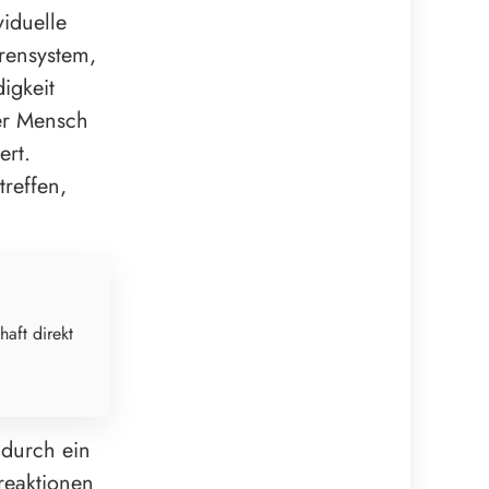
iduelle
rensystem,
igkeit
er Mensch
ert.
reffen,
haft direkt
 durch ein
eaktionen