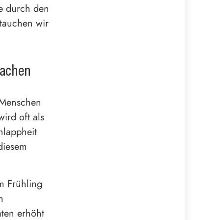
ie durch den
 tauchen wir
sachen
e Menschen
ird oft als
hlappheit
 diesem
Im Frühling
m
aten erhöht