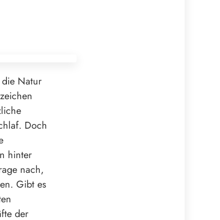
 die Natur
nzeichen
liche
chlaf. Doch
e
n hinter
rage nach,
en. Gibt es
ten
fte der