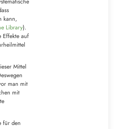
systematische
dass
n kann,
e Library
).
 Effekte auf
rheilmittel
eser Mittel
Deswegen
vor man mit
chen mit
te
e für den