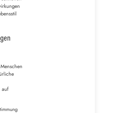
wirkungen
bensstil
egen
le Menschen
ürliche
 auf
 Stimmung