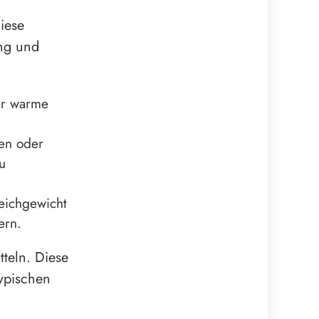
iese
ung und
r warme
en oder
u
eichgewicht
ern.
teln. Diese
typischen