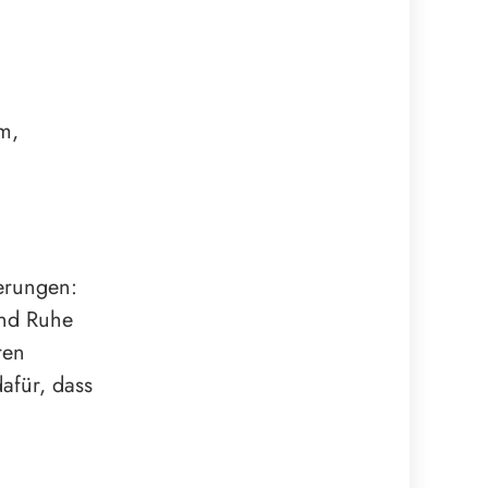
m,
erungen:
und Ruhe
ren
afür, dass