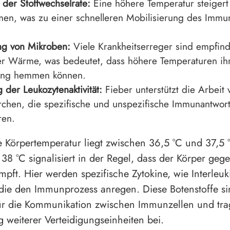
der Stoffwechselrate:
Eine höhere Temperatur steigert d
en, was zu einer schnelleren Mobilisierung des Immu
ng von Mikroben:
Viele Krankheitserreger sind empfind
r Wärme, was bedeutet, dass höhere Temperaturen ih
ng hemmen können.
 der Leukozytenaktivität:
Fieber unterstützt die Arbeit
rchen, die spezifische und unspezifische Immunantwor
ren.
 Körpertemperatur liegt zwischen 36,5 °C und 37,5 °
 38 °C signalisiert in der Regel, dass der Körper geg
mpft. Hier werden spezifische Zytokine, wie Interleuk
, die den Immunprozess anregen. Diese Botenstoffe s
für die Kommunikation zwischen Immunzellen und tra
g weiterer Verteidigungseinheiten bei.