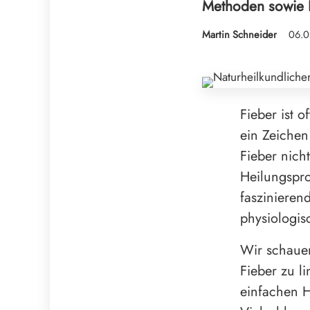
Methoden sowie 
Martin Schneider
06.0
Fieber ist o
ein Zeichen
Fieber nich
Heilungspro
faszinieren
physiologis
Wir schauen
Fieber zu l
einfachen H