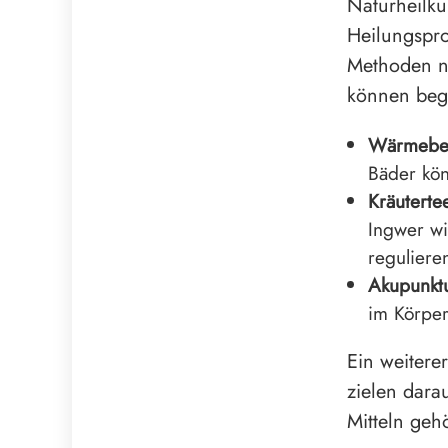
Naturheilku
Heilungspro
Methoden nu
können begl
Wärmebe
Bäder kön
Kräuterte
Ingwer wi
reguliere
Akupunkt
im Körper
Ein weitere
zielen darau
Mitteln geh