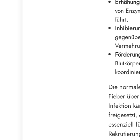
Erhöhung 
von Enzym
führt.
Inhibieru
gegenübe
Vermehru
Förderung
Blutkörpe
koordinie
Die normale
Fieber über
Infektion kä
freigesetzt
essenziell 
Rekrutierun