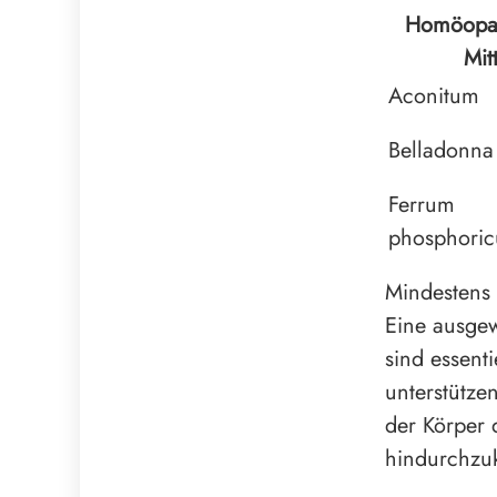
Homöopat
Mit
Aconitum
Belladonna
Ferrum
phosphori
Mindestens 
Eine ausge
sind essent
unterstütze
der Körper 
hindurchz