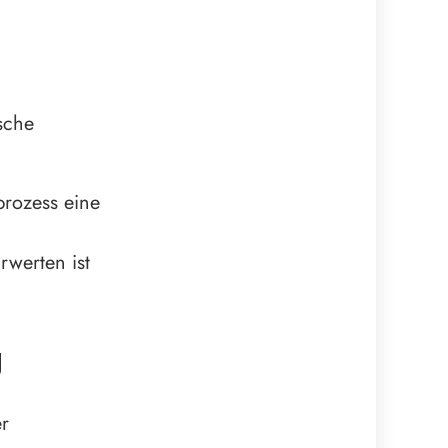
sche
prozess eine
werten ist
g
r