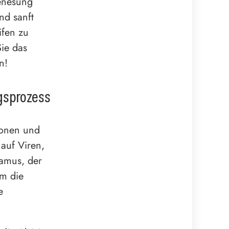
enesung
nd sanft
ifen zu
Sie das
n!
gsprozess
tionen und
 auf Viren,
lamus, der
um die
e