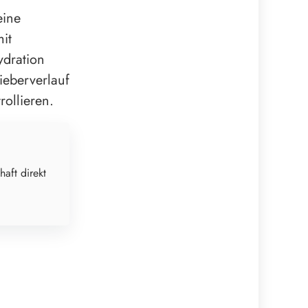
eine
it
dration
ieberverlauf
ollieren.
haft direkt