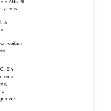
ie Aktivität
nsystems
lich
re
 von weißen
ten
C. Ein
en eine
ine,
ind
gen zur