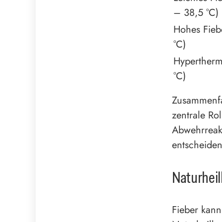
– 38,5 °C)
Hohes Fieb
°C)
Hypertherm
°C)
Zusammenfas
zentrale Ro
Abwehrreak
entscheide
Naturhei
Fieber kan