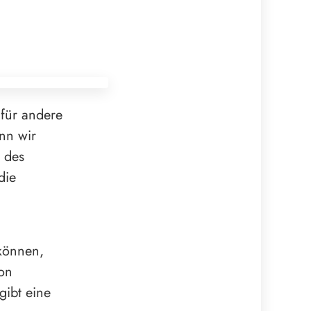
 für andere
nn wir
l des
die
 können,
Von
gibt eine