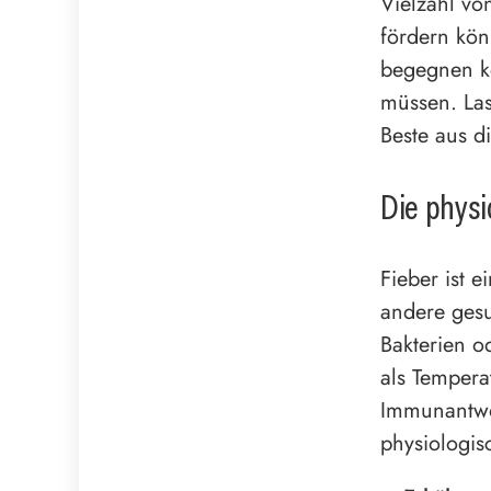
Vielzahl vo
fördern kön
begegnen k
müssen. Las
Beste aus d
Die physi
Fieber ist 
andere gesu
Bakterien o
als Tempera
Immunantwor
physiologi