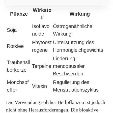
Wirksto
Pflanze
Wirkung
ff
Isoflavo
Östrogenähnliche
Soja
noide
Wirkung
Phytoöst
Unterstützung des
Rotklee
rogene
Hormongleichgewichts
Linderung
Traubensil
Terpeine
menopausaler
berkerze
Beschwerden
Mönchspf
Regulierung des
Vitexin
effer
Menstruationszyklus
Die Verwendung solcher Heilpflanzen ist jedoch
nicht ohne Herausforderungen. Die bioaktive