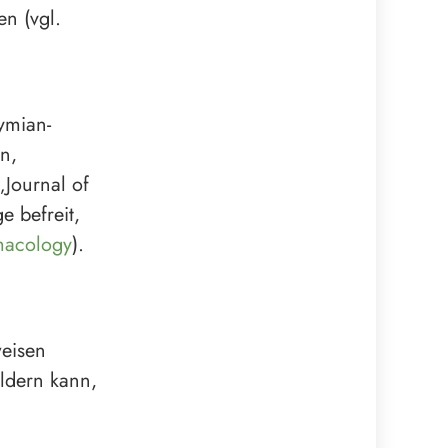
n (vgl.
ymian-
n,
Journal of
 befreit,
macology
).
weisen
ildern kann,