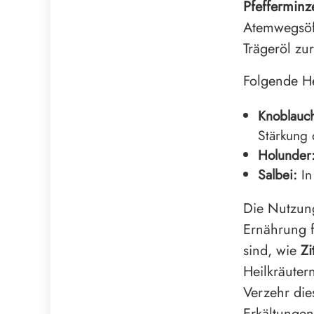
Pfefferminz
Atemwegsöff
Trägeröl zu
Folgende He
Knoblauc
Stärkung
Holunder
Salbei:
In
Die Nutzung
Ernährung f
sind, wie
Zi
Heilkräuter
Verzehr die
Erkältungen