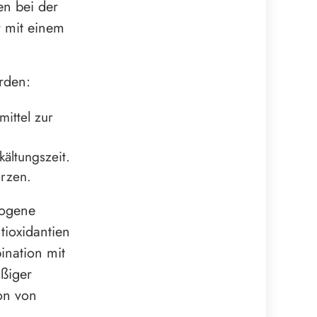
en bei der
r mit einem
rden:
ittel zur
ältungszeit.
erzen.
wogene
tioxidantien
ination mit
äßiger
ion von