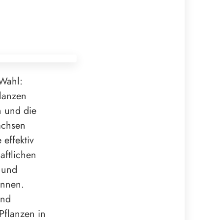
 Wahl:
lanzen
n und die
achsen
 effektiv
aftlichen
 und
önnen.
und
Pflanzen in