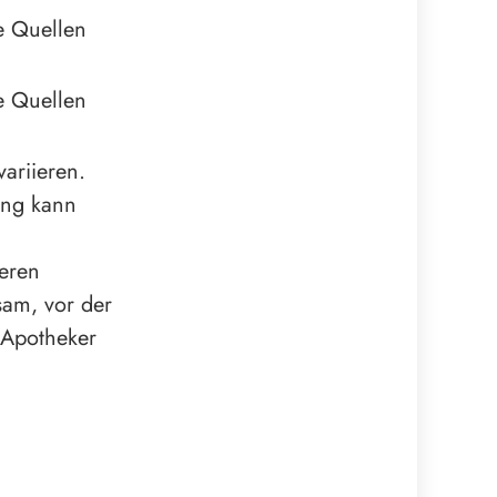
e Quellen
e Quellen
variieren.
ung kann
eren
sam, vor der
 Apotheker