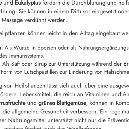
e
und
Eukalyptus
fördern die Durchblutung und helf
nung. Sie können in einem Diffusor eingesetzt ode
r Massage verdünnt werden.
ilpflanzen können leicht in den Alltag eingebaut we
h:
Als Würze in Speisen oder als Nahrungsergänzungsm
 des Immunsystems.
:
Als Saft oder Sirup zur Unterstützung während der Erk
 Form von Lutschpastillen zur Linderung von Halsschm
 von Heilpflanzen lässt sich auch über eine ausge
ördern. Lebensmittel, die reich an Vitaminen und An
trusfrüchte
und
grünes Blattgemüse
, können in Komb
n die allgemeine Gesundheit verbessern. Ein regelm
ser Nahrungsmittel unterstützt nicht nur die Prävent
, sondern fördert auch das Wohlbefinden.