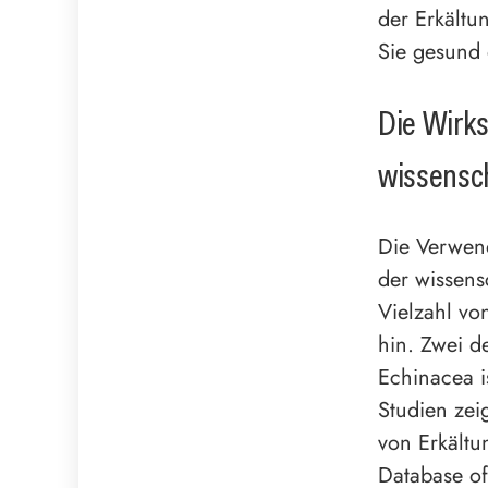
der Erkältu
Sie gesund
Die Wirks
wissensch
Die Verwend
der wissen
Vielzahl vo
hin. Zwei d
Echinacea i
Studien ze
von Erkältu
Database of