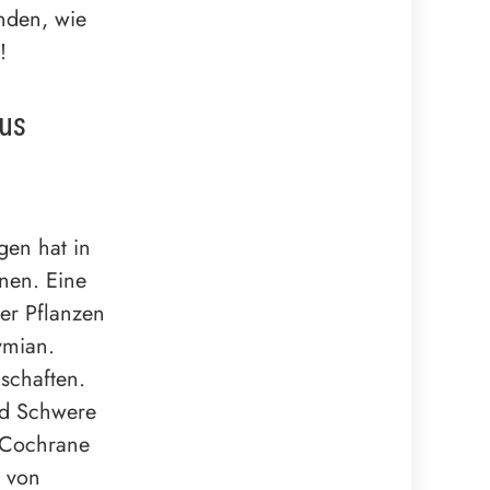
nden, wie
!
aus
gen hat in
nen. Eine
ter Pflanzen
ymian.
schaften.
nd Schwere
 „Cochrane
e von