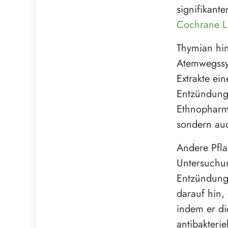
signifikant
Cochrane L
Thymian hin
Atemwegssy
Extrakte ei
Entzündunge
Ethnopharma
sondern auc
Andere Pfla
Untersuchu
Entzündunge
darauf hin,
indem er di
antibakterie