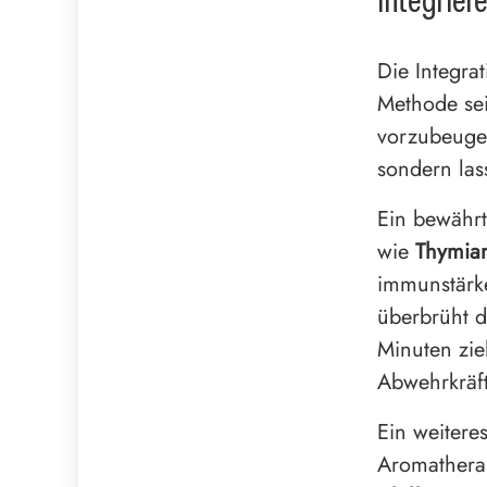
integrier
Die Integra
Methode se
vorzubeugen
sondern las
Ein bewährt
wie
Thymia
immunstärke
überbrüht d
Minuten zie
Abwehrkräft
Ein weiteres
Aromathera