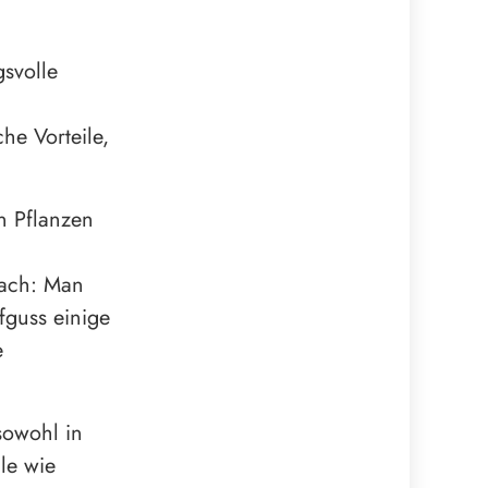
gsvolle
he Vorteile,
n Pflanzen
fach: Man
fguss einige
e
sowohl in
le wie