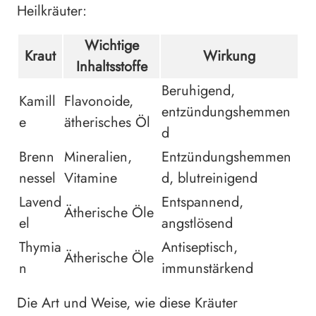
Heilkräuter:
Wichtige
Kraut
Wirkung
Inhaltsstoffe
Beruhigend,
Kamill
Flavonoide,
entzündungshemmen
e
ätherisches Öl
d
Brenn
Mineralien,
Entzündungshemmen
nessel
Vitamine
d, blutreinigend
Lavend
Entspannend,
Ätherische Öle
el
angstlösend
Thymia
Antiseptisch,
Ätherische Öle
n
immunstärkend
Die Art und Weise, wie diese Kräuter