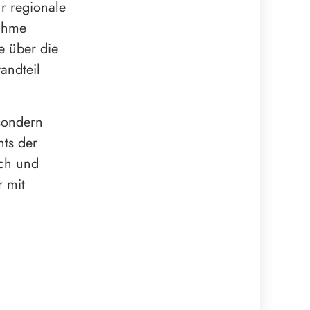
r regionale
nahme
e über die
andteil
 sondern
ts der
ich und
r mit