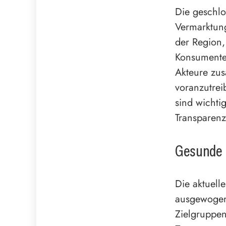
Die geschlo
Vermarktung
der Region,
Konsumenten
Akteure zu
voranzutrei
sind wichti
Transparenz
Gesunde 
Die aktuell
ausgewogene
Zielgruppen