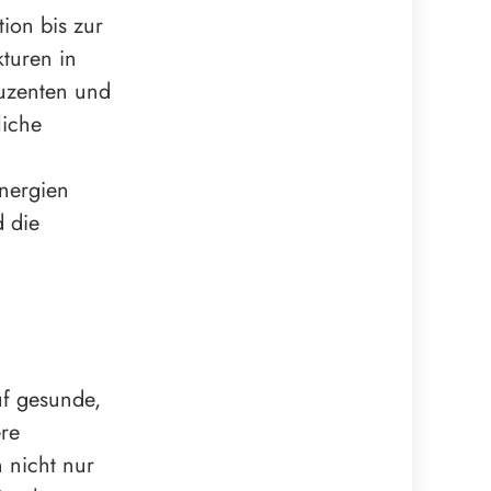
ion bis zur
kturen in
duzenten und
liche
nergien
d die
uf gesunde,
re
 nicht nur