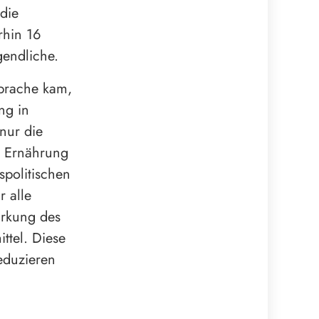
die
rhin 16
gendliche.
prache kam,
ng in
nur die
e Ernährung
spolitischen
 alle
ärkung des
ttel. Diese
eduzieren