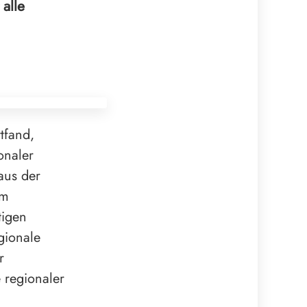
alle
tfand,
onaler
aus der
um
tigen
gionale
r
 regionaler