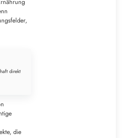
Ernährung
enn
ngsfelder,
haft direkt
on
htige
kte, die