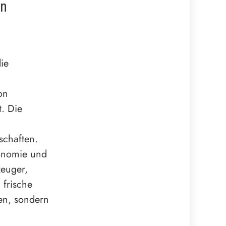
en
die
on
t. Die
schaften.
ronomie und
zeuger,
 frische
en, sondern