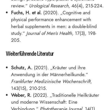
review.“
Urological Research
, 46(4), 215-224.
Fuchs, H. et al.
(2020). „Cognitive and
physical performance enhancement with
herbal supplements in men: a double-blind
study.“
Journal of Men’s Health
, 17(3), 198-
205.
Weiterführende Literatur
Schutz, A.
(2021). „Kräuter und ihre
Anwendung in der Männerheilkunde.“
Frankfurter Medizinische Wochenschrift
,
143(15), 210-215.
Weber, R.
(2022). „Traditionelle Heilkräuter
und moderne Wissenschaft: Eine
Verbindung.“
Phytotherapie Journal
, 14(1),