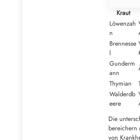
Kraut
Löwenzah
n
Brennesse
l
Gunderm
ann
Thymian
Walderdb
eere
Die untersc
bereichern 
von Krankhe