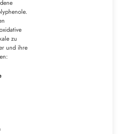
edene
olyphenole.
en
oxidative
kale zu
er und ihre
men:
e
n