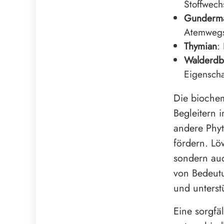
Stoffwec
Gunderm
Atemwegs
Thymian
:
Walderdb
Eigenscha
Die biochem
Begleitern 
andere Phyt
fördern. Lö
sondern auc
von Bedeutu
und unterst
Eine sorgfä