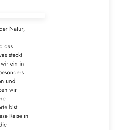
der Natur,
nd das
as steckt
wir ein in
 besonders
en und
ben wir
ene
rte bist
ese Reise in
die