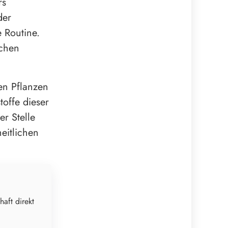
rs
der
e Routine.
ichen
hen Pflanzen
toffe dieser
er Stelle
eitlichen
haft direkt