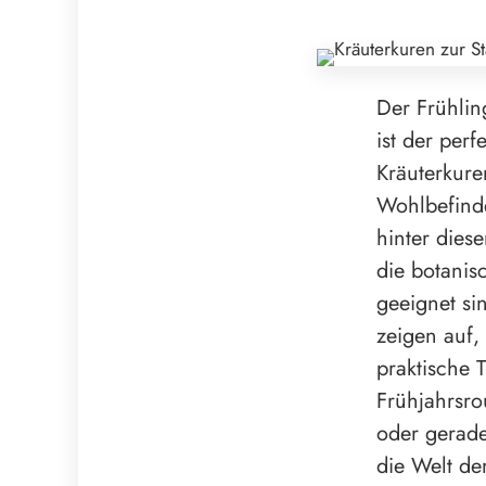
Der Frühli
ist der per
Kräuterkure
Wohlbefinde
hinter dies
die botanis
geeignet si
zeigen auf,
praktische 
Frühjahrsro
oder gerade
die Welt de