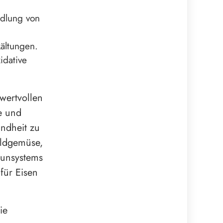
ndlung von
kältungen.
idative
wertvollen
ne und
undheit zu
ildgemüse,
munsystems
für Eisen
ie