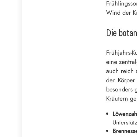
Frühlingsso
Wind der Kr
Die botan
Frühjahrs-K
eine zentra
auch reich 
den Körper 
besonders g
Kräutern ge
Löwenzah
Unterstüt
Brennesse