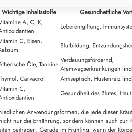
Wichtige Inhaltsstoffe
Gesundheitliche Vort
Vitamine A, C, K,
Leberentgiftung, Immunsyst
Antioxidantien
Vitamin C, Eisen,
Blutbildung, Entzündungs
Kalzium
Verdauungsfördernd,
Ätherische Öle, Tannine
Atemwegserkrankungen lind
Thymol, Carvacrol
Antiseptisch, Hustenreiz lin
Vitamin C,
Gesundheit des Blutes, Haut
Antioxidantien
hiedlichen Anwendungsformen, die jede dieser Kräute
nicht nur die Ernährung, sondern können auch zur P
iten beitragen. Gerade im Frühling, wenn der Körpe