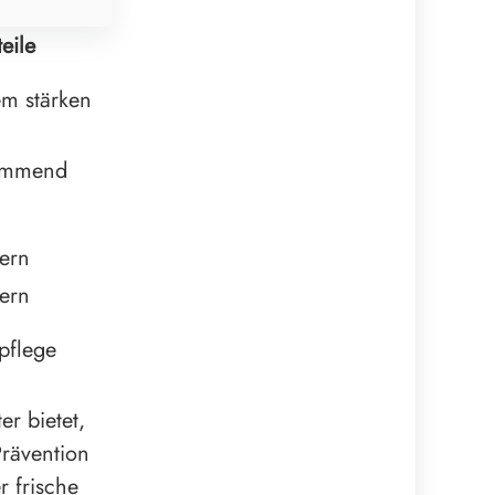
eile
em stärken
hemmend
ern
dern
pflege
r bietet,
rävention
r frische