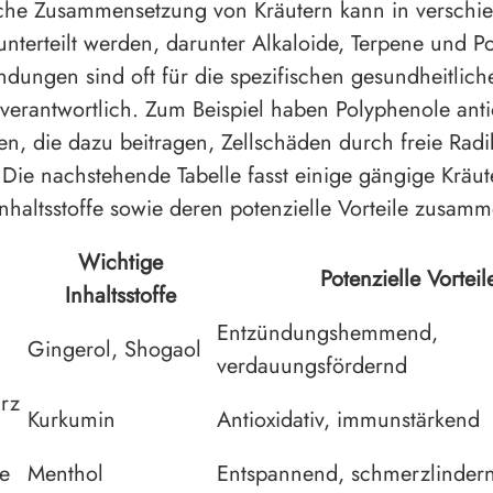
che Zusammensetzung von Kräutern kann in verschi
unterteilt werden, darunter Alkaloide, Terpene und P
ndungen sind oft für die spezifischen gesundheitlich
erantwortlich. Zum Beispiel haben Polyphenole anti
en, die dazu beitragen, Zellschäden durch freie Radi
 Die nachstehende Tabelle fasst einige gängige Kräut
Inhaltsstoffe sowie deren potenzielle Vorteile zusam
Wichtige
Potenzielle Vorteil
Inhaltsstoffe
Entzündungshemmend,
Gingerol, Shogaol
verdauungsfördernd
rz
Kurkumin
Antioxidativ, immunstärkend
ze
Menthol
Entspannend, schmerzlinder