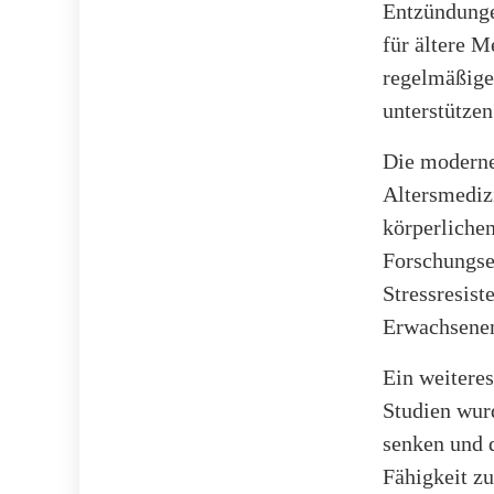
Entzündunge
für ältere M
regelmäßige
unterstützen
Die moderne
Altersmediz
körperlichen
Forschungse
Stressresis
Erwachsenen
Ein weiteres
Studien wurd
senken und d
Fähigkeit zu