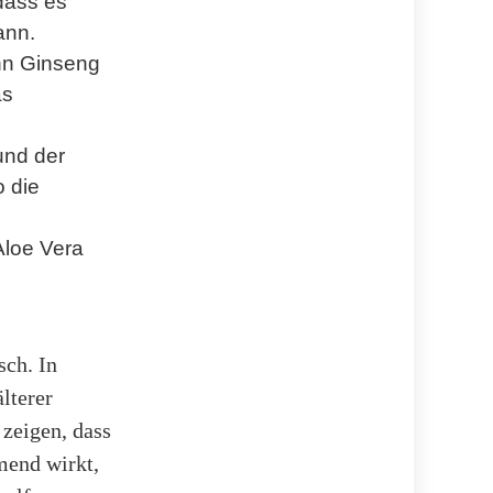
dass es
ann.
nn Ginseng
as
und der
o die
Aloe Vera
sch. In
älterer
zeigen, dass
end wirkt,