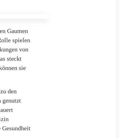
seren Gaumen
olle spielen
rkungen von
as steckt
 können sie
 zu den
n genutzt
auert
izin
ne Gesundheit