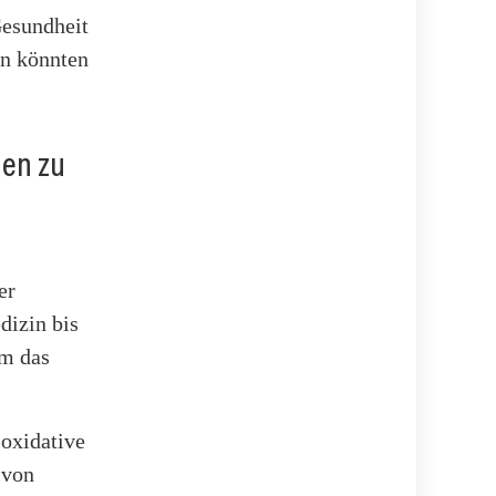
Gesundheit
en könnten
en zu
er
dizin bis
um das
oxidative
 von