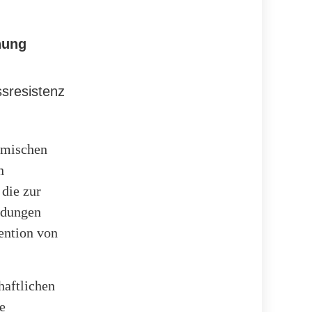
hung
sresistenz
emischen
n
die zur
ndungen
ention von
haftlichen
e