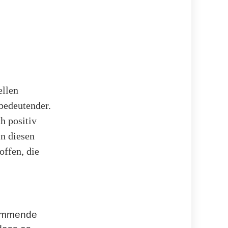
ellen
bedeutender.
h positiv
in diesen
offen, die
hemmende