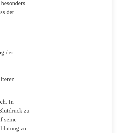
 besonders
ss der
ng der
lteren
ch. In
Blutdruck zu
f seine
hblutung zu