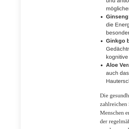
und antio
möglicher
Ginseng
die Ener
besonders
Ginkgo b
Gedächtni
kognitiv
Aloe Ver
auch das
Hautersc
Die gesundhe
zahlreichen 
Menschen er
der regelmä