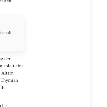
helfen,
tschaft
ng der
 spielt eine
 Altern
d Thymian
lter
sche