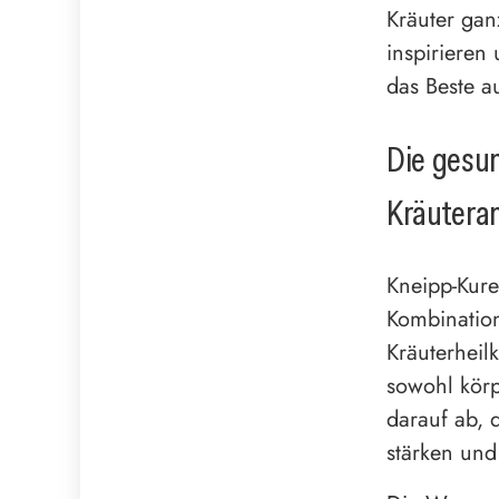
Kräuter gan
inspirieren
das Beste a
Die gesun
Kräuter
Kneipp-Kure
Kombinatio
Kräuterheil
sowohl körp
darauf ab, 
stärken und 