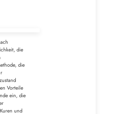
nach
chkeit, die
n
Methode, die
ur
zustand
en Vorteile
nde ein, die
er
-Kuren und