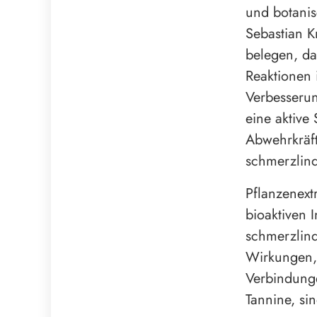
und botanis
Sebastian K
belegen, d
Reaktionen 
Verbesserun
eine aktive
Abwehrkräf
schmerzlin
Pflanzenext
bioaktiven 
schmerzlind
Wirkungen,
Verbindunge
Tannine, si