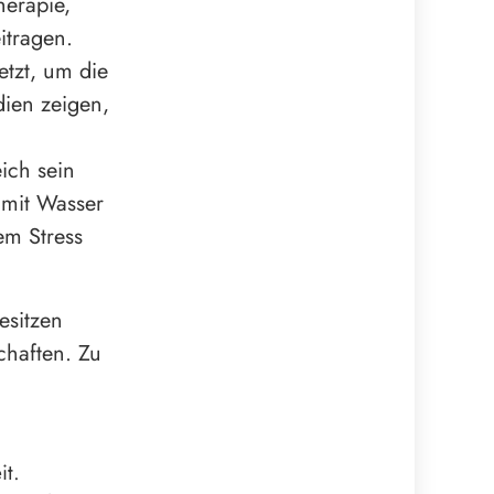
herapie,
itragen.
tzt, um die
dien zeigen,
ich sein
 mit Wasser
em Stress
esitzen
chaften. Zu
it.