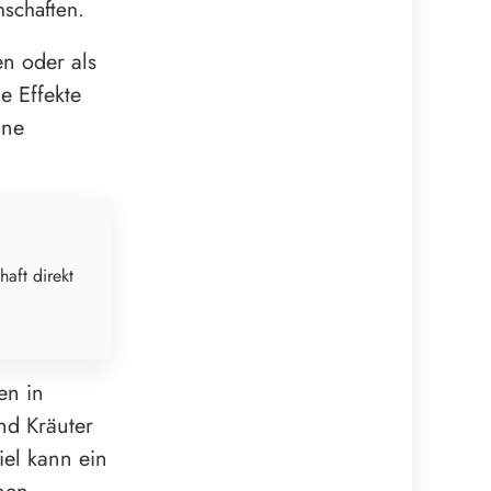
nschaften.
n oder als
e Effekte
ine
haft direkt
en in
d Kräuter
iel kann ein