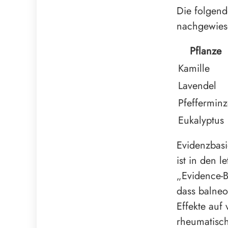
Die folgend
nachgewie
Pflanze
Kamille
Lavendel
Pfeffermin
Eukalyptus
Evidenzbas
ist in den l
„Evidence-B
dass balneo
Effekte auf
rheumatisc