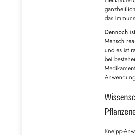
Heilkräuter
ganzheitlic
das Immunsy
Dennoch ist
Mensch reag
und es ist r
bei besteh
Medikamente
Anwendungen
Wissensc
Pflanzen
Kneipp-Anw