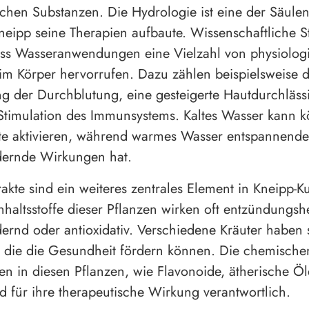
chen Substanzen. Die Hydrologie ist eine der Säulen
neipp seine Therapien aufbaute. Wissenschaftliche S
ass Wasseranwendungen eine Vielzahl von physiolog
im Körper hervorrufen. Dazu zählen beispielsweise d
g der Durchblutung, eine gesteigerte Hautdurchläss
 Stimulation des Immunsystems. Kaltes Wasser kann 
te aktivieren, während warmes Wasser entspannend
dernde Wirkungen hat.
rakte sind ein weiteres zentrales Element in Kneipp-K
Inhaltsstoffe dieser Pflanzen wirken oft entzündung
ernd oder antioxidativ. Verschiedene Kräuter haben 
 die die Gesundheit fördern können. Die chemische
n in diesen Pflanzen, wie Flavonoide, ätherische Ö
nd für ihre therapeutische Wirkung verantwortlich.