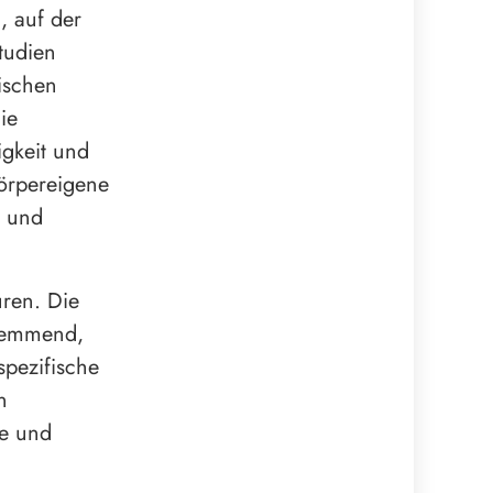
, auf der
tudien
ischen
ie
igkeit und
körpereigene
e und
uren. Die
shemmend,
spezifische
n
le und