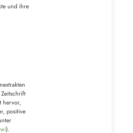
kte und ihre
nextrakten
Zeitschrift
 hervor,
, positive
unter
wi
).