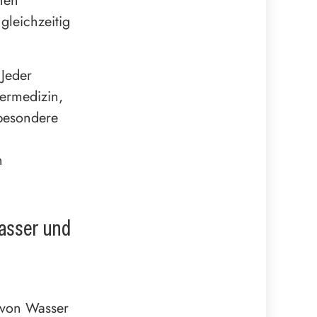
inen
gleichzeitig
 Jeder
termedizin,
sbesondere
n
n
asser und
 von Wasser