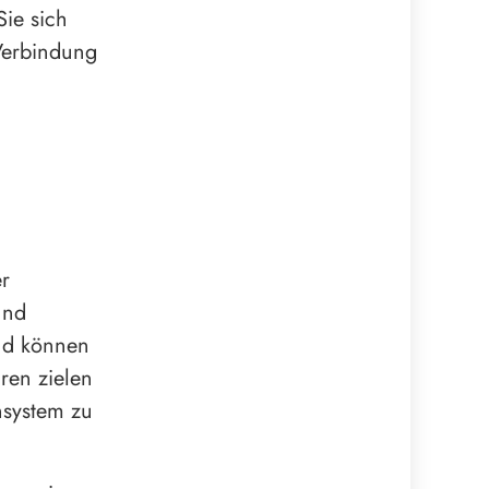
Sie sich
 Verbindung
d
er
und
und können
ren zielen
nsystem zu