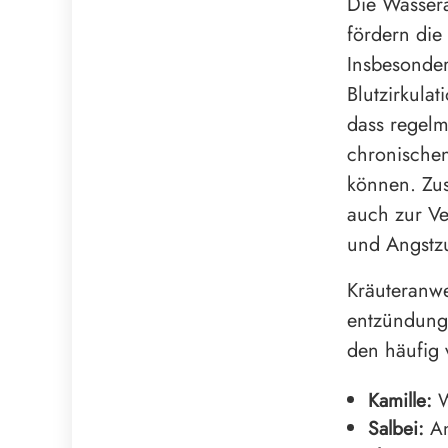
Die Wassera
fördern die
Insbesonde
Blutzirkulat
dass regel
chronischen
können. Zus
auch zur Ve
und Angstzu
Kräuteranwe
entzündungs
den häufig
Kamille:
W
Salbei:
An