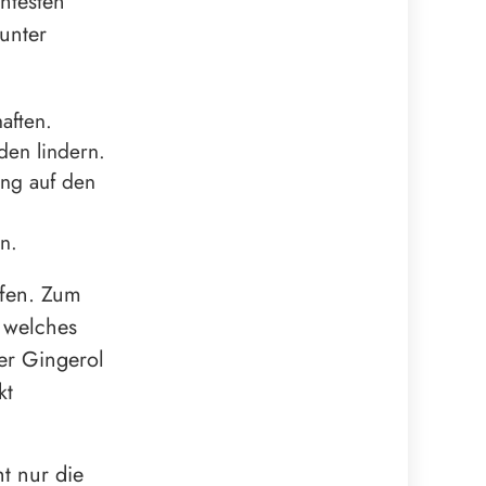
ntesten
 unter
aften.
en lindern.
ng auf den
n.
ffen. Zum
, welches
der Gingerol
kt
t nur die