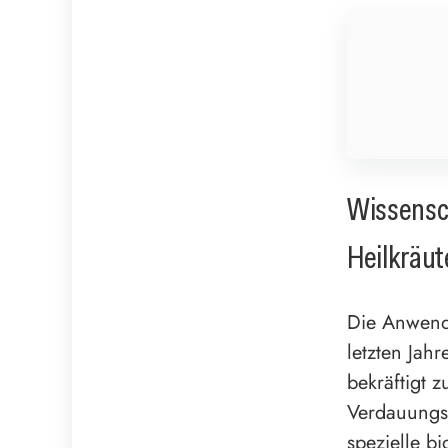
Wissensc
Heilkräu
Die Anwend
letzten Jah
bekräftigt 
Verdauungss
spezielle b