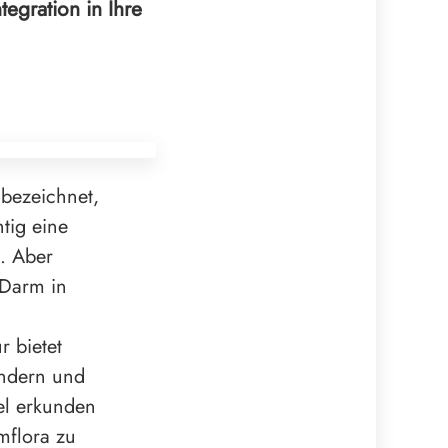
egration in Ihre
 bezeichnet,
tig eine
. Aber
 Darm in
d
r bietet
indern und
el erkunden
mflora zu