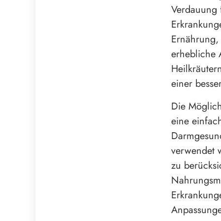
Verdauung 
Erkrankunge
Ernährung, 
erhebliche
Heilkräuter
einer besse
Die Möglichk
eine einfac
Darmgesundh
verwendet w
zu berücks
Nahrungsmi
Erkrankungen
Anpassunge