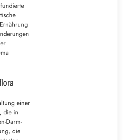
fundierte
tische
e Ernährung
 Änderungen
ter
ema
flora
altung einer
 die in
en-Darm-
ung, die