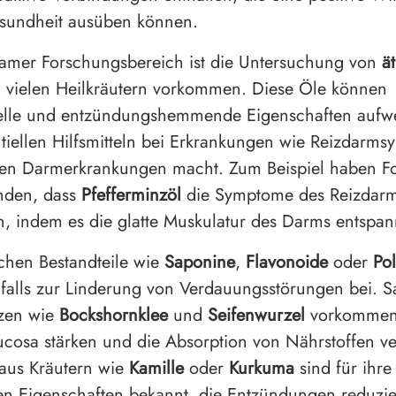
sundheit ausüben können.
samer Forschungsbereich ist die Untersuchung von
ä
in vielen Heilkräutern vorkommen. Diese Öle können
ielle und entzündungshemmende Eigenschaften aufw
ntiellen Hilfsmitteln bei Erkrankungen wie Reizdarm
hen Darmerkrankungen macht. Zum Beispiel haben F
nden, dass
Pfefferminzöl
die Symptome des Reizdar
n, indem es die glatte Muskulatur des Darms entspann
ichen Bestandteile wie
Saponine
,
Flavonoide
oder
Po
falls zur Linderung von Verdauungsstörungen bei. S
nzen wie
Bockshornklee
und
Seifenwurzel
vorkommen
osa stärken und die Absorption von Nährstoffen ve
aus Kräutern wie
Kamille
oder
Kurkuma
sind für ihre
ven Eigenschaften bekannt, die Entzündungen reduzi