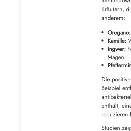
Immunabweh
Kräutern, d
anderem:
Oregano:
Kamille:
W
Ingwer:
Fö
Magen.
Pfeffermi
Die positiv
Beispiel en
antibakterie
enthält, ei
reduzieren 
Studien zei