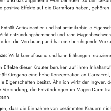
r und das allgemeine Wohlbefinden. Zu den bekan
ie positive Effekte auf die Darmflora haben, gehören
Enthält Antioxidantien und hat antimikrobielle Eigensch
irkt entzündungshemmend und kann Magenbeschwerd
rdert die Verdauung und hat eine beruhigende Wirku
nze:
Wirkt krampflösend und kann Blähungen reduziere
en Effekte dieser Kräuter beruhen auf ihren Inhaltssto
thält Oregano eine hohe Konzentration an Carvacrol
lle Eigenschaften besitzt. Ähnlich wirkt der Ingwer, 
ne Verbindung, die Entzündungen im Magen-Darm-Tra
kann.
gen, dass die Einnahme von bestimmten Kräuern nich