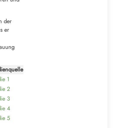
n der
s er
dauung
dienquelle
ie 1
ie 2
ie 3
die 4
ie 5