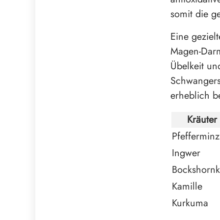
somit die g
Eine geziel
Magen-Darm-
Übelkeit un
Schwangersc
erheblich b
Kräuter
Pfefferminz
Ingwer
Bockshornk
Kamille
Kurkuma