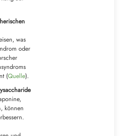
therischen
eisen, was
syndrom oder
orscher
msyndroms
t (
Quelle
).
lysaccharide
aponine,
, können
rbessern.
eren und