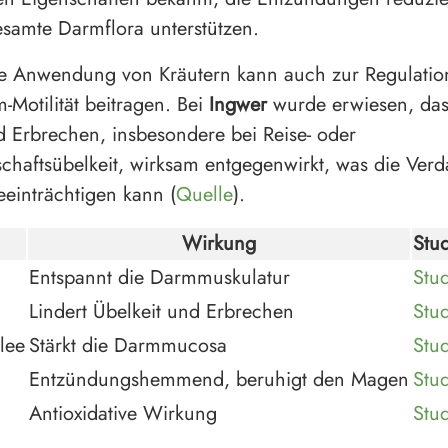
esamte Darmflora unterstützen.
te Anwendung von Kräutern kann auch zur Regulatio
Motilität beitragen. Bei
Ingwer
wurde erwiesen, das
d Erbrechen, insbesondere bei Reise- oder
haftsübelkeit, wirksam entgegenwirkt, was die Ver
eeinträchtigen kann (
Quelle
).
Wirkung
Stu
Entspannt die Darmmuskulatur
Stud
Lindert Übelkeit und Erbrechen
Stud
lee
Stärkt die Darmmucosa
Stud
Entzündungshemmend, beruhigt den Magen
Stu
Antioxidative Wirkung
Stud