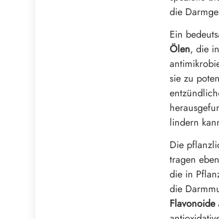
die Darmge
Ein bedeut
Ölen
, die 
antimikrob
sie zu pote
entzündlic
herausgefu
lindern kan
Die pflanzl
tragen eben
die in Pfla
die Darmmuc
Flavonoide
antioxidati