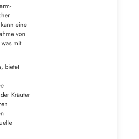
arm-
cher
 kann eine
nahme von
 was mit
, bietet
ee
 der Kräuter
ren
en
uelle