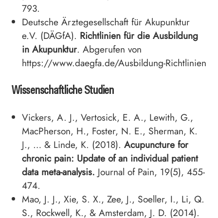
793.
Deutsche Ärztegesellschaft für Akupunktur
e.V. (DÄGfA).
Richtlinien für die Ausbildung
in Akupunktur
. Abgerufen von
https://www.daegfa.de/Ausbildung-Richtlinien
Wissenschaftliche Studien
Vickers, A. J., Vertosick, E. A., Lewith, G.,
MacPherson, H., Foster, N. E., Sherman, K.
J., … & Linde, K. (2018).
Acupuncture for
chronic pain: Update of an individual patient
data meta-analysis.
Journal of Pain, 19(5), 455-
474.
Mao, J. J., Xie, S. X., Zee, J., Soeller, I., Li, Q.
S., Rockwell, K., & Amsterdam, J. D. (2014).