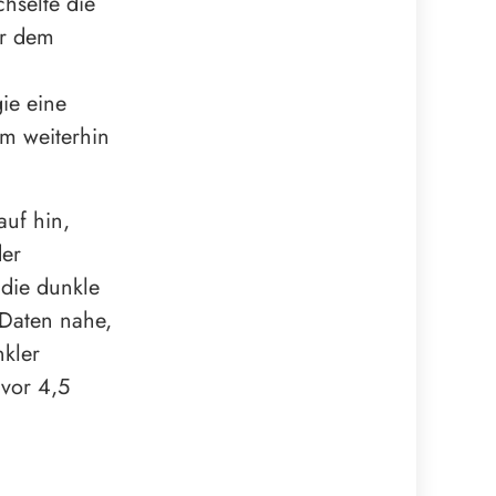
hselte die
er dem
ie eine
um weiterhin
uf hin,
der
die dunkle
 Daten nahe,
kler
 vor 4,5