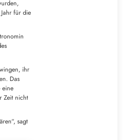
wurden,
Jahr für die
stronomin
des
wingen, ihr
en. Das
 eine
 Zeit nicht
ären“, sagt