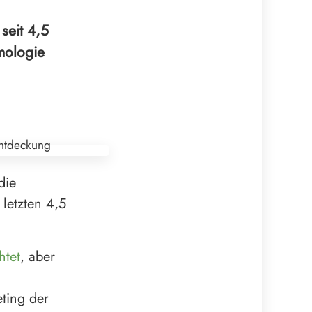
seit 4,5
mologie
die
 letzten 4,5
htet
, aber
ting der