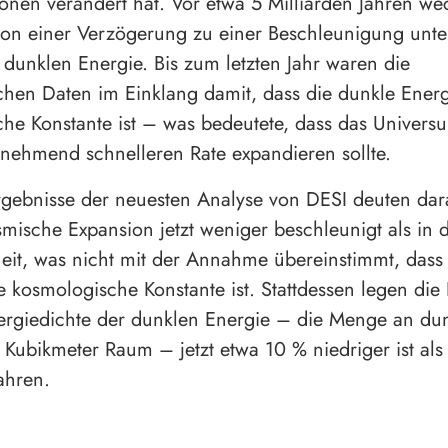
onen verändert hat. Vor etwa 5 Milliarden Jahren wec
von einer Verzögerung zu einer Beschleunigung unt
r dunklen Energie. Bis zum letzten Jahr waren die
hen Daten im Einklang damit, dass die dunkle Energ
he Konstante ist – was bedeutete, dass das Univers
unehmend schnelleren Rate expandieren sollte.
gebnisse der neuesten Analyse von DESI deuten dara
smische Expansion jetzt weniger beschleunigt als in 
it, was nicht mit der Annahme übereinstimmt, dass 
e kosmologische Konstante ist. Stattdessen legen die
ergiedichte der dunklen Energie – die Menge an dun
 Kubikmeter Raum – jetzt etwa 10 % niedriger ist als
ahren.