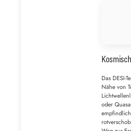
Kosmisch
Das DESI-Te
Nähe von T
Lichtwellen
oder Quasar
empfindlich
rotverschob
Weg zur Er