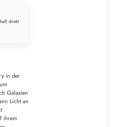
haft direkt
ry in der
 um
ich Galaxien
ann Licht an
t
uf ihrem
en.