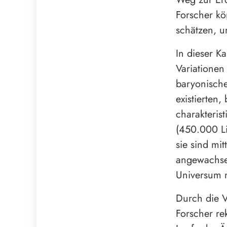
Forscher kö
schätzen, u
In dieser K
Variationen
baryonische
existierten
charakteris
(450.000 L
sie sind mi
angewachsen
Universum 
Durch die 
Forscher re