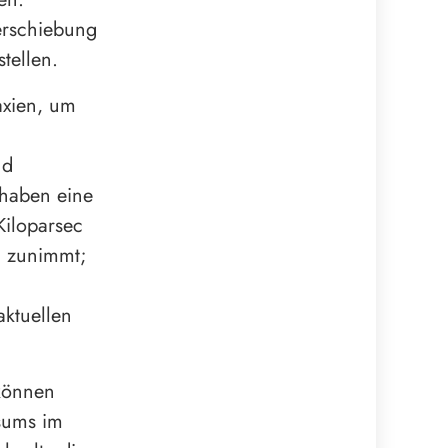
erschiebung
tellen.
axien, um
nd
 haben eine
Kiloparsec
n zunimmt;
ktuellen
können
rsums im