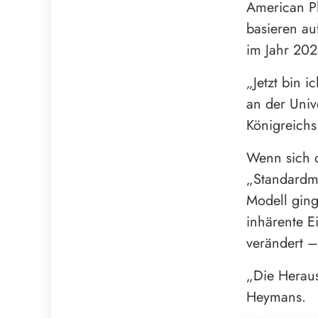
American Ph
basieren au
im Jahr 202
„Jetzt bin 
an der Univ
Königreichs
Wenn sich d
„Standardmo
Modell ging
inhärente Ei
verändert –
„Die Heraus
Heymans.