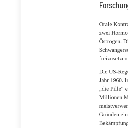
Forschun
Orale Kontra
zwei Hormon
Östrogen. D
Schwangersch
freizusetzen
Die US-Regu
Jahr 1960. 
„die Pille“ 
Millionen M
meistverwen
Gründen ein
Bekämpfung 