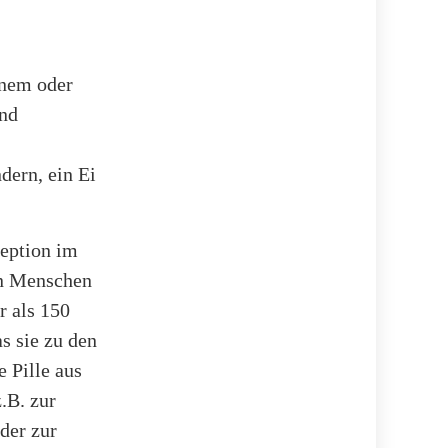
inem oder
und
dern, ein Ei
eption im
on Menschen
r als 150
s sie zu den
 Pille aus
.B. zur
der zur