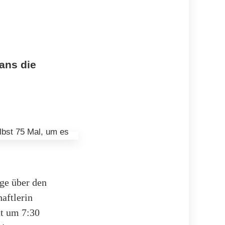
cans die
ge über den
aftlerin
ät um 7:30