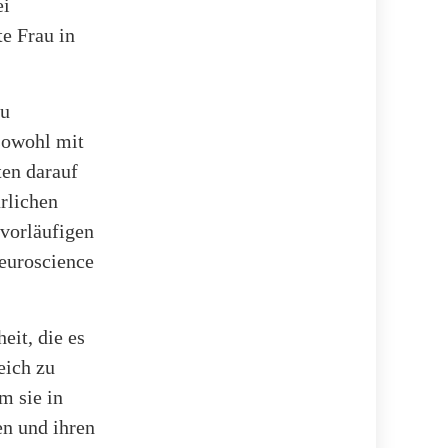
ei
te Frau in
zu
sowohl mit
ten darauf
ürlichen
 vorläufigen
Neuroscience
eit, die es
ich zu
m sie in
n und ihren