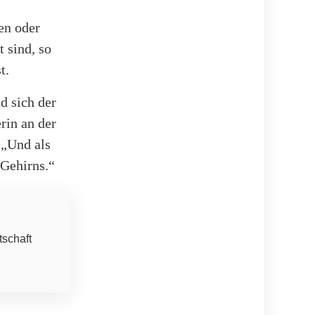
en oder
 sind, so
t.
d sich der
rin an der
 „Und als
 Gehirns.“
tschaft