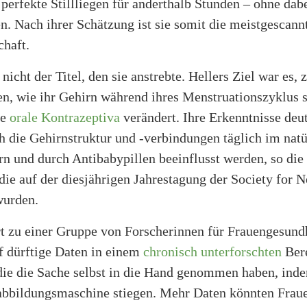
perfekte Stillliegen für anderthalb Stunden – ohne dab
n. Nach ihrer Schätzung ist sie somit die meistgescann
chaft.
nicht der Titel, den sie anstrebte. Hellers Ziel war es, 
ren, wie ihr Gehirn während ihres Menstruationszyklus 
ne
orale Kontrazeptiva
verändert. Ihre Erkenntnisse deu
ch die Gehirnstruktur und -verbindungen täglich im nat
n und durch Antibabypillen beeinflusst werden, so die
die auf der diesjährigen Jahrestagung der Society for 
wurden.
t zu einer Gruppe von Forscherinnen für Frauengesundh
uf dürftige Daten in einem
chronisch unterforschten
Bere
die die Sache selbst in die Hand genommen haben, inde
abbildungsmaschine stiegen. Mehr Daten könnten Fraue