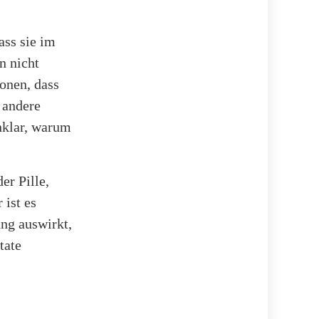
ass sie im
n nicht
onen, dass
 andere
nklar, warum
er Pille,
 ist es
ung auswirkt,
tate