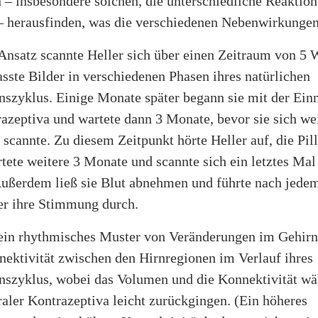
– insbesondere solchen, die unterschiedliche Reaktion
 – herausfinden, was die verschiedenen Nebenwirkungen 
Ansatz scannte Heller sich über einen Zeitraum von 5
sste Bilder in verschiedenen Phasen ihres natürlichen
nszyklus. Einige Monate später begann sie mit der Ei
azeptiva und wartete dann 3 Monate, bevor sie sich we
scannte. Zu diesem Zeitpunkt hörte Heller auf, die Pil
tete weitere 3 Monate und scannte sich ein letztes Mal
ußerdem ließ sie Blut abnehmen und führte nach jedem
r ihre Stimmung durch.
 ein rhythmisches Muster von Veränderungen im Gehi
nektivität zwischen den Hirnregionen im Verlauf ihres
nszyklus, wobei das Volumen und die Konnektivität wä
aler Kontrazeptiva leicht zurückgingen. (Ein höheres