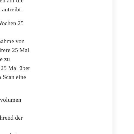
en auf die
antreibt.
 Wochen 25
nnahme von
itere 25 Mal
le zu
 25 Mal über
 Scan eine
rnvolumen
hrend der