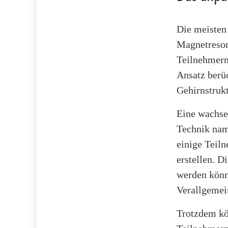
Die meisten
Magnetreson
Teilnehmern 
Ansatz berüc
Gehirnstruk
Eine wachse
Technik nam
einige Teil
erstellen. 
werden könnt
Verallgemei
Trotzdem kö