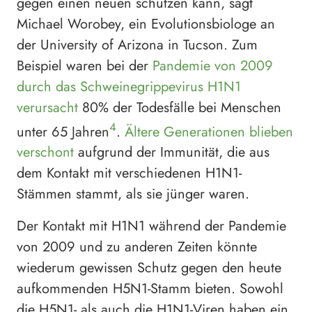
gegen einen neuen schützen kann, sagt
Michael Worobey, ein Evolutionsbiologe an
der University of Arizona in Tucson. Zum
Beispiel waren bei der
Pandemie von 2009
durch das Schweinegrippevirus H1N1
verursacht
80% der Todesfälle bei Menschen
4
unter 65 Jahren
.
Ältere Generationen blieben
verschont
aufgrund der Immunität, die aus
dem Kontakt mit verschiedenen H1N1-
Stämmen stammt, als sie jünger waren.
Der Kontakt mit H1N1 während der Pandemie
von 2009 und zu anderen Zeiten könnte
wiederum gewissen Schutz gegen den heute
aufkommenden H5N1-Stamm bieten. Sowohl
die H5N1- als auch die H1N1-Viren haben ein