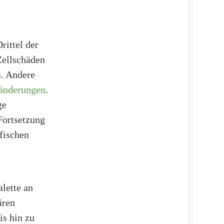
rittel der
Zellschäden
s. Andere
ränderungen
.
ge
 Fortsetzung
fischen
alette an
ären
s hin zu