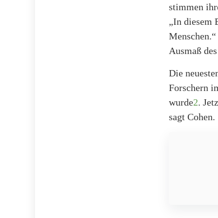
stimmen ihre
„In diesem B
Menschen.“ 
Ausmaß des 
Die neueste
Forschern i
wurde
2
. Jet
sagt Cohen.