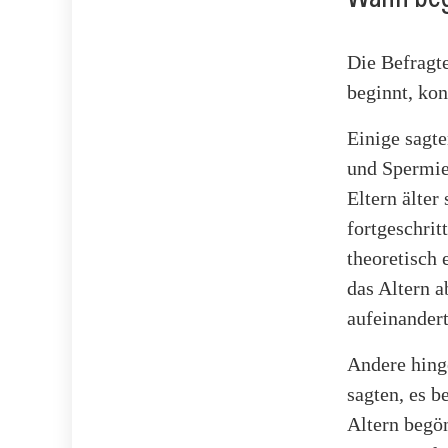
Die Befragt
beginnt, kon
Einige sagte
und Spermie
Eltern älter
fortgeschrit
theoretisch 
das Altern 
aufeinandert
Andere hing
sagten, es b
Altern begön