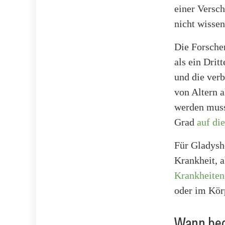
einer Versc
nicht wissen
Die Forscher
als ein Drit
und die ver
von Altern a
werden muss
Grad
auf die
Für Gladyshe
Krankheit, a
Krankheiten
oder im Körp
Wann beg