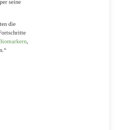
per seine
ten die
ortschritte
Biomarkern
,
n.“