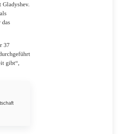
t Gladyshev.
als
r das
r 37
durchgeführt
it gibt“,
tschaft