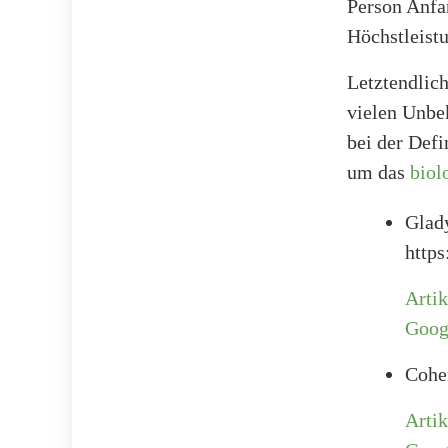
Person Anfan
Höchstleistu
Letztendlich
vielen Unbek
bei der Defi
um das
biol
Glady
https
Artik
Goog
Cohen
Artik