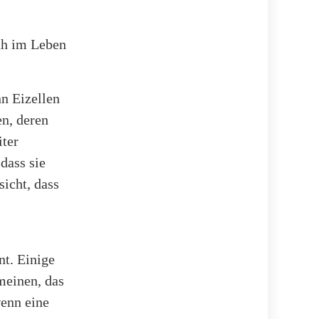
rüh im Leben
nn Eizellen
n, deren
iter
dass sie
sicht, dass
nt. Einige
meinen, das
wenn eine