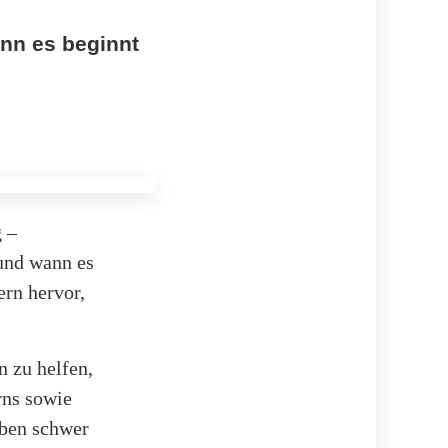
ann es beginnt
g –
 und wann es
ern hervor,
n zu helfen,
rns sowie
iben schwer