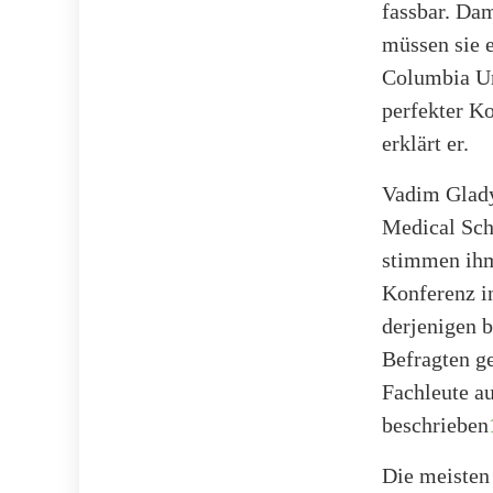
fassbar. Da
müssen sie 
Columbia Un
perfekter Ko
erklärt er.
Vadim Glady
Medical Scho
stimmen ihm 
Konferenz i
derjenigen 
Befragten ge
Fachleute a
beschrieben
Die meisten 