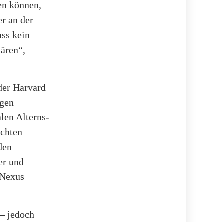
en können,
r an der
uss kein
lären“,
der Harvard
egen
len Alterns-
ichten
den
er und
 Nexus
 – jedoch