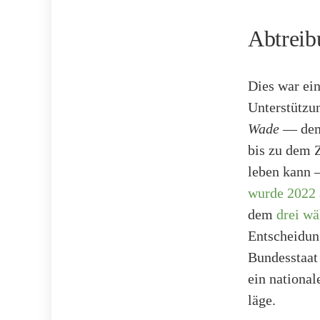
Abtreib
Dies war ein
Unterstützu
Wade
— dem 
bis zu dem 
leben kann 
wurde 2022
dem
drei wä
Entscheidun
Bundesstaat 
ein nationa
läge.