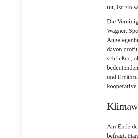
tut, ist ein
Die Vereinig
Wagner, Spez
Angelegenhe
davon profi
schließen, 
bedeutenden
und Ernährun
kooperative
Klimawa
Am Ende der
befragt. Har