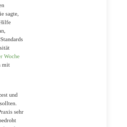
en
ie sagte,
Hilfe
an,
 Standards
ität
ser Woche
n mit
zest und
sollten.
raxis sehr
bedroht