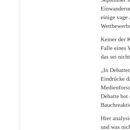
Einwanderun
einige vage
Wettbewerbs
Keiner der K
Falle eines
das sei nich
„In Debatten
Eindrücke da
Medienforsc
Debatte bot
Bauchreakti
Hier analysi
und was nic