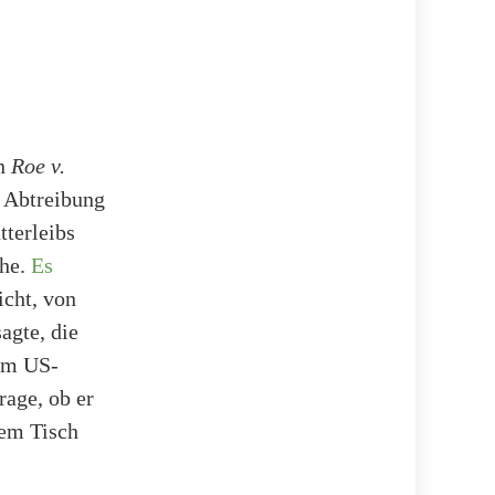
on
Roe v.
 Abtreibung
tterleibs
che.
Es
cht, von
agte, die
dem US-
rage, ob er
nem Tisch