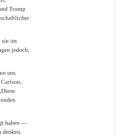
 und Trump
chaftlicher
 sie im
agen jedoch,
den uns
 Carlson,
„Diese
tenden
agt haben —
n denken.