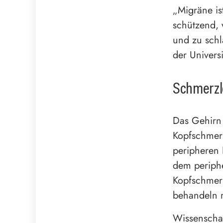
„Migräne is
schützend, 
und zu schl
der Univers
Schmerzl
Das Gehirn 
Kopfschmer
peripheren 
dem periphe
Kopfschmerz
behandeln 
Wissenschaf