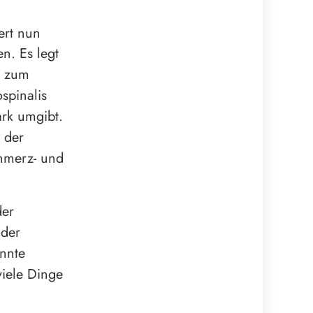
fert nun
n. Es legt
t zum
spinalis
ark umgibt.
 der
hmerz- und
der
 der
önnte
viele Dinge