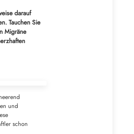
weise darauf
en. Tauchen Sie
on Migräne
merzhaften
rheerend
hen und
iese
ftler schon