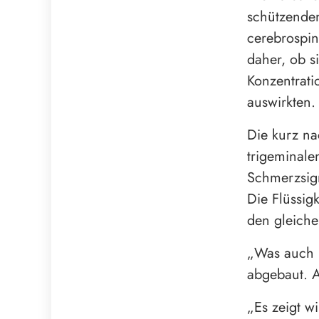
schützenden
cerebrospina
daher, ob s
Konzentrati
auswirkten.
Die kurz na
trigeminale
Schmerzsign
Die Flüssig
den gleiche
„Was auch i
abgebaut. A
„Es zeigt wi