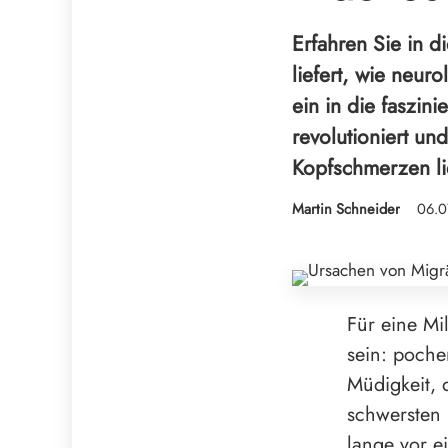
Erfahren Sie in d
liefert, wie neur
ein in die faszin
revolutioniert un
Kopfschmerzen lie
Martin Schneider
06.0
Für eine Mi
sein: poch
Müdigkeit, 
schwersten 
lange vor ei