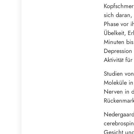
Kopfschmerz
sich daran, 
Phase vor i
Übelkeit, E
Minuten bis
Depression 
Aktivität für
Studien von
Moleküle in
Nerven in d
Rückenmark
Nedergaards
cerebrospin
Gesicht und