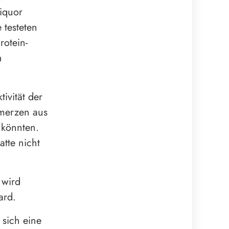
iquor
 testeten
rotein-
n
ivität der
hmerzen aus
 könnten.
tte nicht
 wird
ard.
 sich eine