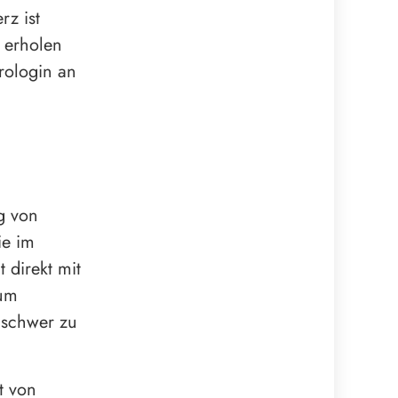
rz ist
u erholen
rologin an
g von
ie im
 direkt mit
 um
 schwer zu
t von