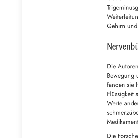
Trigeminusg
Weiterleitu
Gehirn und 
Nervenbü
Die Autoren
Bewegung un
fanden sie 
Flüssigkeit
Werte ander
schmerzüber
Medikamente
Die Forsche