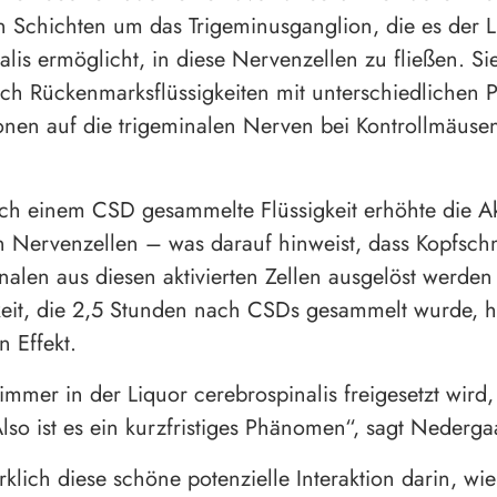
 Schichten um das Trigeminusganglion, die es der L
lis ermöglicht, in diese Nervenzellen zu fließen. Sie
ich Rückenmarksflüssigkeiten mit unterschiedlichen P
onen auf die trigeminalen Nerven bei Kontrollmäuse
ch einem CSD gesammelte Flüssigkeit erhöhte die Akt
n Nervenzellen – was darauf hinweist, dass Kopfsc
alen aus diesen aktivierten Zellen ausgelöst werden
keit, die 2,5 Stunden nach CSDs gesammelt wurde, ha
n Effekt.
mmer in der Liquor cerebrospinalis freigesetzt wird,
lso ist es ein kurzfristiges Phänomen“, sagt Nederga
rklich diese schöne potenzielle Interaktion darin, wie