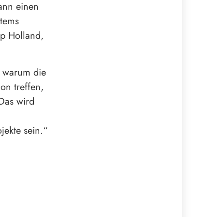
ann einen
stems
ip Holland,
, warum die
on treffen,
Das wird
jekte sein.“