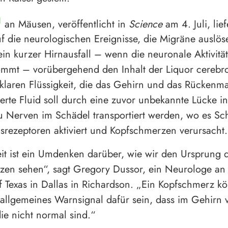
1
an Mäusen, veröffentlicht in
Science
am 4. Juli, lie
f die neurologischen Ereignisse, die Migräne auslöse
ein kurzer Hirnausfall – wenn die neuronale Aktivitä
kommt – vorübergehend den Inhalt der Liquor cerebro
 klaren Flüssigkeit, die das Gehirn und das Rückenm
erte Fluid soll durch eine zuvor unbekannte Lücke in
 Nerven im Schädel transportiert werden, wo es Sc
rezeptoren aktiviert und Kopfschmerzen verursacht.
it ist ein Umdenken darüber, wie wir den Ursprung 
en sehen“, sagt Gregory Dussor, ein Neurologe an
of Texas in Dallas in Richardson. „Ein Kopfschmerz k
 allgemeines Warnsignal dafür sein, dass im Gehirn 
die nicht normal sind.“