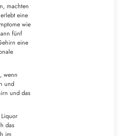
en, machten
 erlebt eine
Symptome wie
kann fünf
Gehirn eine
onale
n, wenn
en und
hirn und das
 Liquor
ch das
ch im