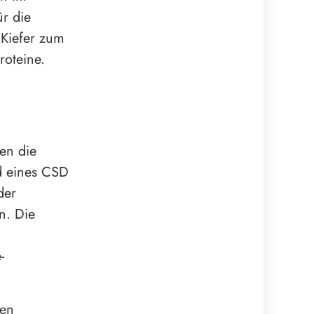
ür die
 Kiefer zum
roteine.
en die
d eines CSD
der
n. Die
-
den