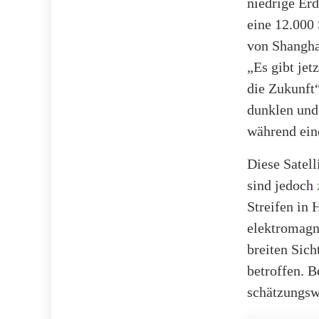
niedrige Erd
eine 12.000
von Shangha
„Es gibt jet
die Zukunft
dunklen und 
während ein
Diese Satell
sind jedoch
Streifen in
elektromagn
breiten Sich
betroffen. 
schätzungswe