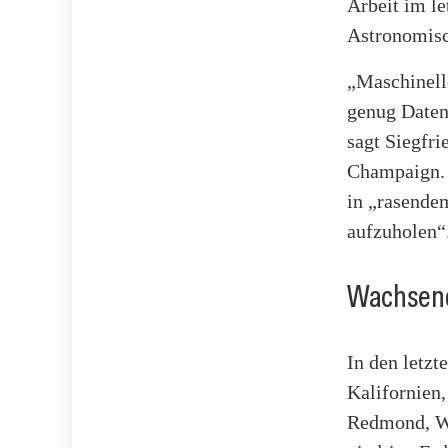
Arbeit im l
Astronomisc
„Maschinell
genug Daten 
sagt Siegfri
Champaign. 
in „rasendem
aufzuholen“
Wachsen
In den letz
Kalifornien
Redmond, Wa