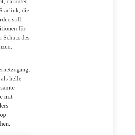
t, darunter
tarlink, die
den soll.
itionen für
m Schutz des
nzen,
ernetzugang,
als helle
esamte
e mit
ders
kop
ehen.