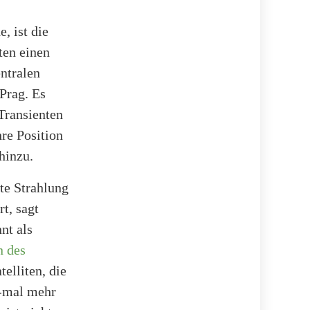
, ist die
ten einen
ntralen
Prag. Es
Transienten
re Position
hinzu.
te Strahlung
t, sagt
nt als
n des
elliten, die
0-mal mehr