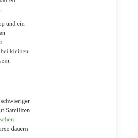
.
pp und ein
en
u
bei kleinen
sein.
 schwieriger
f Satelliten
ischen
hren dauern