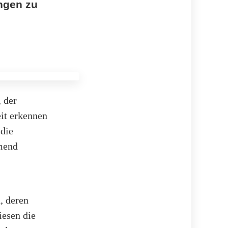
ungen zu
 der
it erkennen
 die
hmend
, deren
iesen die