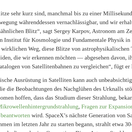
itze sehr kurz sind, manchmal bis zu einer Millisekunde
ewegung währenddessen vernachlässigbar, und wir erhal
rnähnlichen Blitz“, sagt Sergey Karpov, Astronom am Ze
n Institut für Kosmologie und Fundamentale Physik in 
 wirklichen Weg, diese Blitze von astrophysikalischen 
eiden, die wir erkennen möchten — abgesehen davon, ih
atalogen von Satellitenbahnen zu vergleichen“, fügt er 
ische Ausrüstung in Satelliten kann auch unbeabsichtig
die die Beobachtungen des Nachglühen des Urknalls stör
omen hoffen, dass das Studium dieser Strahlung, bekan
ikrowellenhintergrundstrahlung
,
Fragen zur Expansio
 beantworten
wird. SpaceX’s nächste Generation von Sat
men im letzten Jahr zu starten begann, strahlt etwa 3