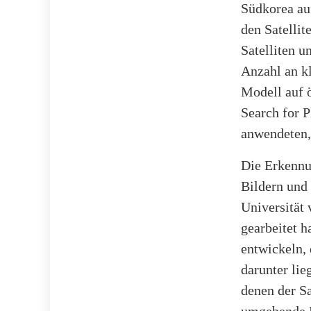
Südkorea a
den Satelli
Satelliten 
Anzahl an kl
Modell auf 
Search for 
anwendeten, 
Die Erkennun
Bildern und
Universität
gearbeitet h
entwickeln, 
darunter lie
denen der Sat
umgebende P