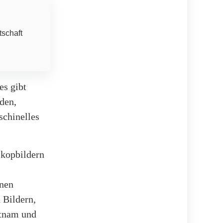
tschaft
es gibt
den,
schinelles
skopbildern
inen
 Bildern,
etnam und