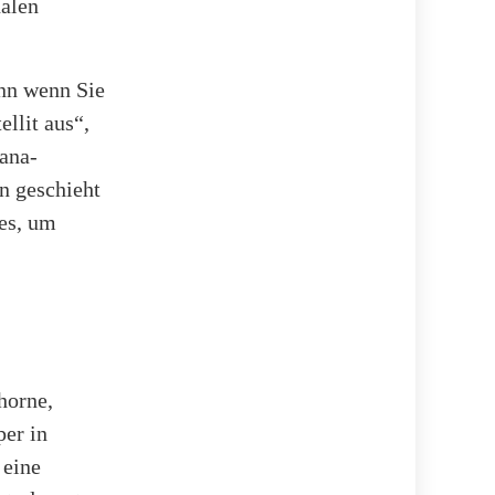
nalen
enn wenn Sie
ellit aus“,
bana-
n geschieht
tes, um
horne,
er in
 eine