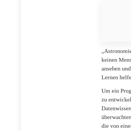
„Astronomie
keinen Mensc
ansehen und 
Lernen helf
Um ein Prog
zu entwicke
Datenwissens
überwachten
die von ein