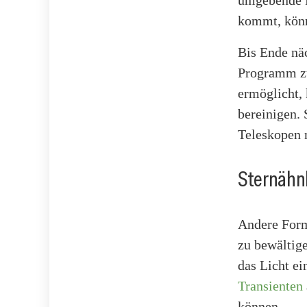
kommt, könn
Bis Ende nä
Programm zu
ermöglicht, 
bereinigen.
Teleskopen 
Sternähnl
Andere Form
zu bewältig
das Licht ei
Transienten
können.