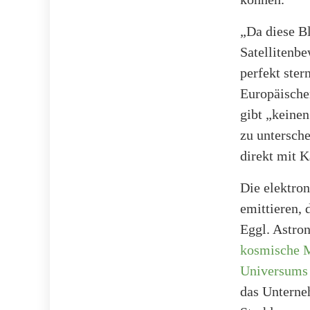
„Da diese Bl
Satellitenb
perfekt ste
Europäische
gibt „keinen
zu untersch
direkt mit K
Die elektron
emittieren, 
Eggl. Astron
kosmische M
Universums
das Unterneh