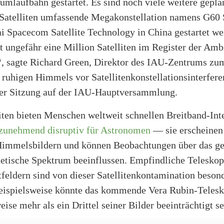
umlaufbahn gestartet. Es sind noch viele weitere geplan
 Satelliten umfassende Megakonstellation namens G60 S
i Spacecom Satellite Technology in China gestartet wer
zt ungefähr eine Million Satelliten im Register der Amb
“, sagte Richard Green, Direktor des IAU-Zentrums zu
ruhigen Himmels vor Satellitenkonstellationsinterfere
er Sitzung auf der IAU-Hauptversammlung.
iten bieten Menschen weltweit schnellen Breitband-Int
zunehmend disruptiv für Astronomen
— sie erscheinen 
 Himmelsbildern und können Beobachtungen über das g
etische Spektrum beeinflussen. Empfindliche Teleskop
tfeldern sind von dieser Satellitenkontamination beson
Beispielsweise könnte das kommende Vera Rubin-Teles
ise mehr als ein Drittel seiner Bilder beeinträchtigt s