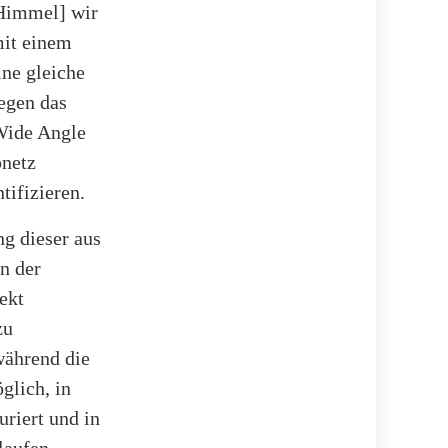
Himmel] wir
mit einem
ine gleiche
legen das
Wide Angle
pnetz
tifizieren.
ng dieser aus
n der
ekt
zu
während die
glich, in
turiert und in
laufen