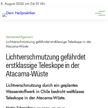
Natürliche Medizin
Impressum
8. August 2026 um 04:10 Uhr
Datenschutz
Heilpflanzen & Kräuterkunde
Startseite
Allgemein
Lichtverschmutzung gefährdet erstklassige Teleskope in der
Atacama-Wüste
Lichtverschmutzung gefährdet
erstklassige Teleskope in der
Atacama-Wüste
Lichtverschmutzung durch ein geplantes
Wasserstoffwerk in Chile bedroht weltklasse
Teleskope in der Atacama-Wüste.
Martin Schneider