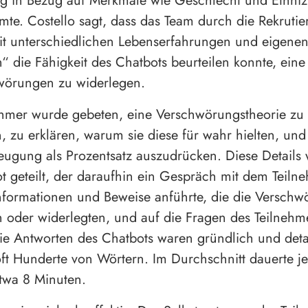
g in Bezug auf Merkmale wie Geschlecht und Ethnizi
mte. Costello sagt, dass das Team durch die Rekruti
t unterschiedlichen Lebenserfahrungen und eigene
n“ die Fähigkeit des Chatbots beurteilen konnte, eine
wörungen zu widerlegen.
ehmer wurde gebeten, eine Verschwörungstheorie zu
, zu erklären, warum sie diese für wahr hielten, und
eugung als Prozentsatz auszudrücken. Diese Details
 geteilt, der daraufhin ein Gespräch mit dem Teilne
nformationen und Beweise anführte, die die Verschw
 oder widerlegten, und auf die Fragen des Teilnehm
Die Antworten des Chatbots waren gründlich und detai
oft Hunderte von Wörtern. Im Durchschnitt dauerte j
twa 8 Minuten.