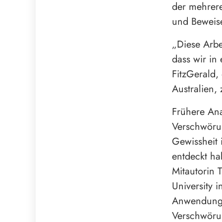
der mehrere
und Beweis
„Diese Arbei
dass wir in 
FitzGerald,
Australien,
Frühere An
Verschwörun
Gewissheit 
entdeckt hab
Mitautorin 
University 
Anwendungen
Verschwörun