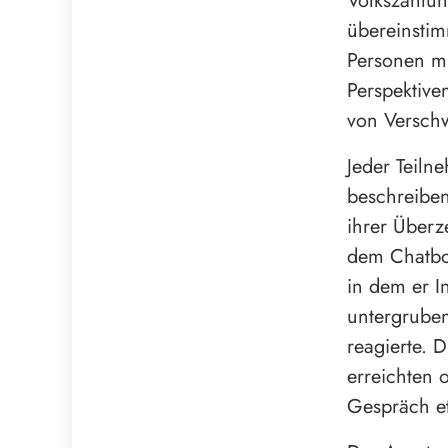
Volkszählun
übereinstim
Personen mi
Perspektive
von Versch
Jeder Teiln
beschreiben
ihrer Überz
dem Chatbot
in dem er I
untergruben
reagierte. 
erreichten 
Gespräch e