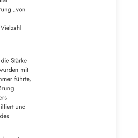
tät
erung „von
n
 Vielzahl
 die Stärke
 wurden mit
hmer führte,
örung
ers
lliert und
edes