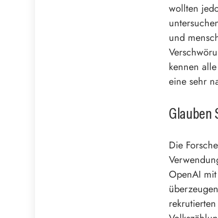
wollten jed
untersuche
und mensch
Verschwörun
kennen all
eine sehr n
Glauben S
Die Forsche
Verwendung
OpenAI mit 
überzeugen
rekrutierte