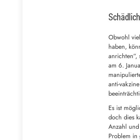
Schädlich
Obwohl vie
haben, könn
anrichten“, 
am 6. Janua
manipuliert
anti-vakzin
beeinträchti
Es ist mögl
doch dies k
Anzahl und 
Problem in