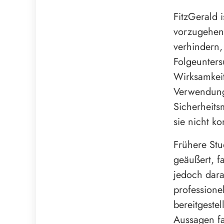
FitzGerald 
vorzugehen
verhindern, 
Folgeunter
Wirksamkeit
Verwendung 
Sicherheits
sie nicht k
Frühere Stu
geäußert, f
jedoch dara
professione
bereitgestel
Aussagen fa