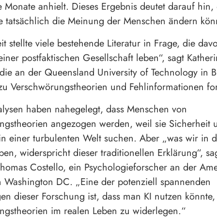
 Monate anhielt. Dieses Ergebnis deutet darauf hin,
e tatsächlich die Meinung der Menschen ändern kön
t stellte viele bestehende Literatur in Frage, die dav
einer postfaktischen Gesellschaft leben“, sagt Kather
 die an der Queensland University of Technology in B
 zu Verschwörungstheorien und Fehlinformationen for
alysen haben nahegelegt, dass Menschen von
gstheorien angezogen werden, weil sie Sicherheit 
in einer turbulenten Welt suchen. Aber „was wir in d
en, widerspricht dieser traditionellen Erklärung“, sa
Thomas Costello, ein Psychologieforscher an der Am
in Washington DC. „Eine der potenziell spannenden
 dieser Forschung ist, dass man KI nutzen könnte
gstheorien im realen Leben zu widerlegen.“