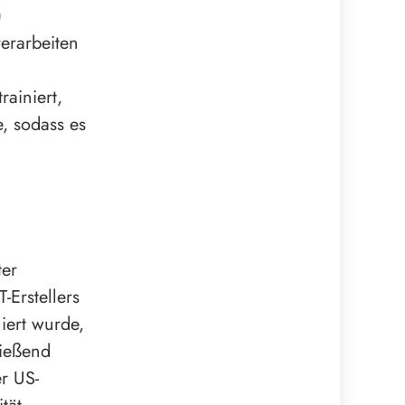
)
erarbeiten
ainiert,
, sodass es
ter
Erstellers
niert wurde,
ießend
r US-