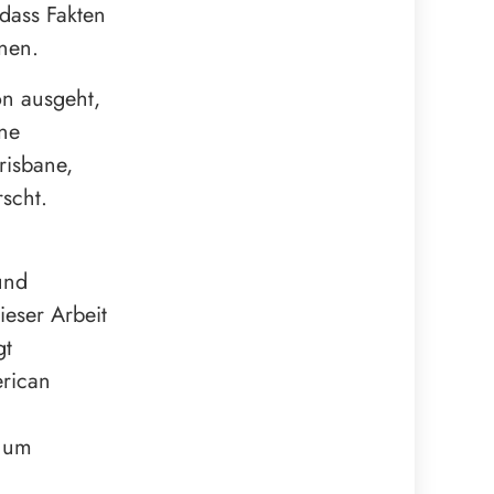
 dass Fakten
nen.
on ausgeht,
ine
risbane,
scht.
und
ieser Arbeit
gt
erican
, um