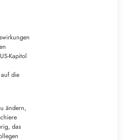
uswirkungen
den
 US-Kapitol
 auf die
zu ändern,
chiere
rig, das
ollegen