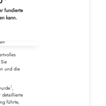
r fundierte
en kann.
rtvolles
 Sie
en und die
1
wurde
,
detaillierte
g führte,