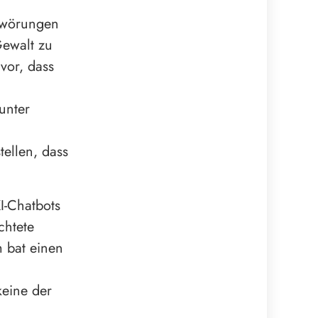
chwörungen
ewalt zu
 vor, dass
unter
ellen, dass
I-Chatbots
chtete
m bat einen
keine der