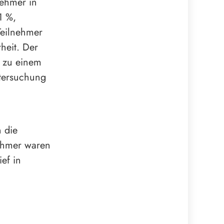
nehmer in
1 %,
Teilnehmer
heit. Der
t zu einem
tersuchung
 die
nehmer waren
ef in