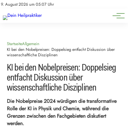
Natürliche Medizin
Impressum
9. August 2026 um 05:07 Uhr
Datenschutz
Heilpflanzen & Kräuterkunde
Startseite
Allgemein
KI bei den Nobelpreisen: Doppelsieg entfacht Diskussion über
wissenschaftliche Disziplinen
KI bei den Nobelpreisen: Doppelsieg
entfacht Diskussion über
wissenschaftliche Disziplinen
Die Nobelpreise 2024 würdigen die transformative
Rolle der KI in Physik und Chemie, während die
Grenzen zwischen den Fachgebieten diskutiert
werden.