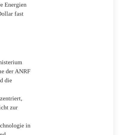
re Energien
ollar fast
nisterium
hme der ANRF
d die
entriert,
icht zur
chnologie in
und