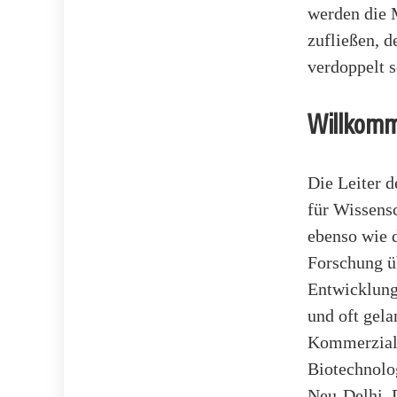
werden die 
zufließen, 
verdoppelt 
Willkomm
Die Leiter 
für Wissens
ebenso wie 
Forschung ü
Entwicklungs
und oft gela
Kommerziali
Biotechnolo
Neu-Delhi. 