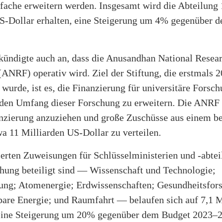
fache erweitern werden. Insgesamt wird die Abteilung
S-Dollar erhalten, eine Steigerung um 4% gegenüber 
kündigte auch an, dass die Anusandhan National Resea
ANRF) operativ wird. Ziel der Stiftung, die erstmals 
wurde, ist es, die Finanzierung für universitäre Forsc
 den Umfang dieser Forschung zu erweitern. Die ANRF 
anzierung anzuziehen und große Zuschüsse aus einem be
a 11 Milliarden US-Dollar zu verteilen.
erten Zuweisungen für Schlüsselministerien und -abtei
chung beteiligt sind — Wissenschaft und Technologie;
ung; Atomenergie; Erdwissenschaften; Gesundheitsfor
bare Energie; und Raumfahrt — belaufen sich auf 7,1 M
eine Steigerung um 20% gegenüber dem Budget 2023–24