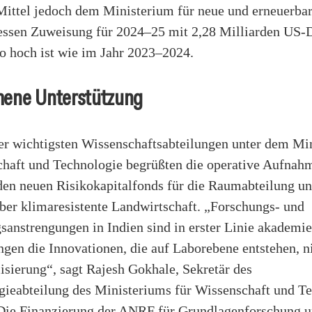
Mittel jedoch dem Ministerium für neue und erneuerba
dessen Zuweisung für 2024–25 mit 2,28 Milliarden US-D
so hoch ist wie im Jahr 2023–2024.
ene Unterstützung
der wichtigsten Wissenschaftsabteilungen unter dem Mi
chaft und Technologie begrüßten die operative Aufna
den neuen Risikokapitalfonds für die Raumabteilung un
ber klimaresistente Landwirtschaft. „Forschungs- und
anstrengungen in Indien sind in erster Linie akademiez
ngen die Innovationen, die auf Laborebene entstehen, n
sierung“, sagt Rajesh Gokhale, Sekretär des
gieabteilung des Ministeriums für Wissenschaft und Te
Die Finanzierung der ANRF für Grundlagenforschung 