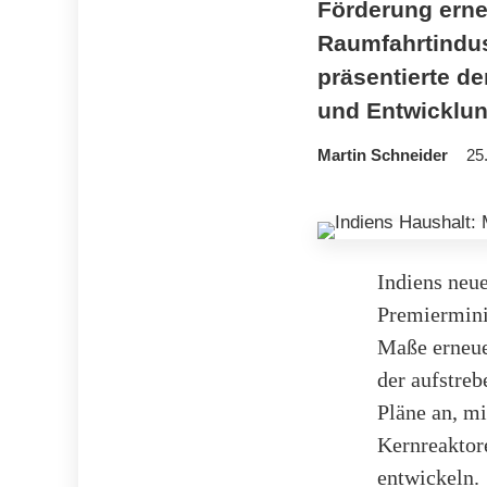
Förderung erne
Raumfahrtindus
präsentierte d
und Entwicklun
Martin Schneider
25
Indiens neue
Premierminis
Maße erneue
der aufstre
Pläne an, m
Kernreaktor
entwickeln.