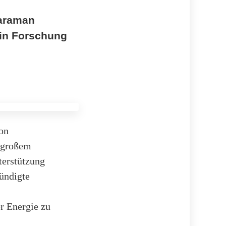
haraman
 in Forschung
von
n großem
terstützung
ündigte
r Energie zu