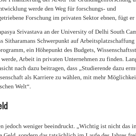
ntwicklung werde den Weg für forschungs- und
etriebene Forschung im privaten Sektor ebnen, fügt er
apasya Srivastava an der University of Delhi South Ca
ass Sitharamans Schwerpunkt auf Arbeitsplatzschaffung
rogramm, ein Höhepunkt des Budgets, Wissenschaftss
 werde, Arbeit in privaten Unternehmen zu finden. Lang
nsicht nach dazu beitragen, dass „Studierende dazu erm
senschaft als Karriere zu wählen, mit mehr Möglichkeit
schen Welt“.
eld
n jedoch weniger beeindruckt. „Wichtig ist nicht das 
 Geld, sondern das tatsächlich im Laufe des Jahres fre