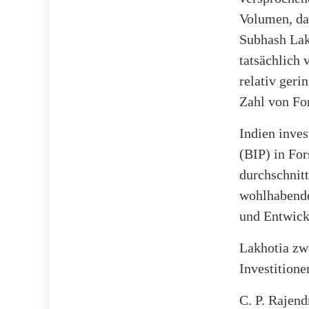
Volumen, das
Subhash Lak
tatsächlich 
relativ geri
Zahl von Fo
Indien inve
(BIP) in Fo
durchschnit
wohlhabende
und Entwick
Lakhotia zwe
Investitione
C. P. Rajend