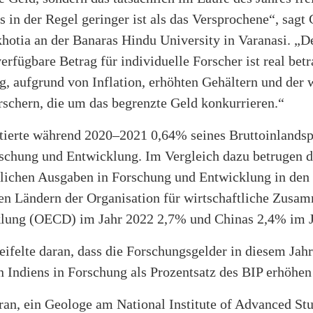
 in der Regel geringer ist als das Versprochene“, sagt
hotia an der Banaras Hindu University in Varanasi. „D
verfügbare Betrag für individuelle Forscher ist real betr
ng, aufgrund von Inflation, erhöhten Gehältern und der
rschern, die um das begrenzte Geld konkurrieren.“
stierte während 2020–2021 0,64% seines Bruttoinlands
rschung und Entwicklung. Im Vergleich dazu betrugen d
tlichen Ausgaben in Forschung und Entwicklung in den
n Ländern der Organisation für wirtschaftliche Zusa
lung (OECD) im Jahr 2022 2,7% und Chinas 2,4% im J
ifelte daran, dass die Forschungsgelder in diesem Jahr
n Indiens in Forschung als Prozentsatz des BIP erhöhe
ran, ein Geologe am National Institute of Advanced Stu