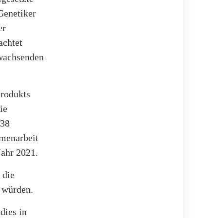
 Genetiker
er
achtet
 wachsenden
produkts
ie
 38
mmenarbeit
ahr 2021.
 die
n würden.
dies in