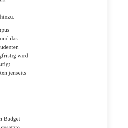
 hinzu.
mpus
 und das
tudenten
fristig wird
utigt
en jenseits
im Budget
igesetzte