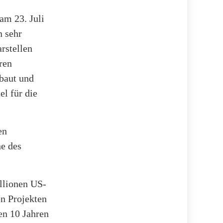
am 23. Juli
n sehr
rstellen
ren
baut und
el für die
en
he des
llionen US-
on Projekten
en 10 Jahren