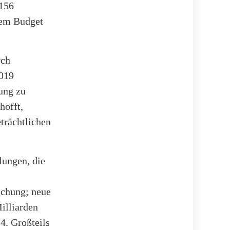
 156
dem Budget
rch
2019
hung zu
hofft,
trächtlichen
lungen, die
schung; neue
illiarden
. Großteils