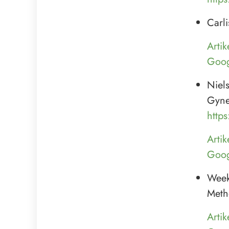
Carl
Artik
Goog
Niels
Gyne
http
Artik
Goog
Weeks
Meth
Artik