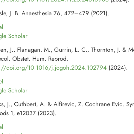
isle, J. B. Anaesthesia 76, 472–479 (2021).
el
le Scholar
en, J., Flanagan, M., Gurrin, L. C., Thornton, J. & Mo
col. Obstet. Hum. Reprod.
s://doi.org/10.1016/j.jogoh.2024.102794
(2024).
el
le Scholar
, J., Cuthbert, A. & Alfirevic, Z. Cochrane Evid. Sy
ods 1, e12037 (2023).
el