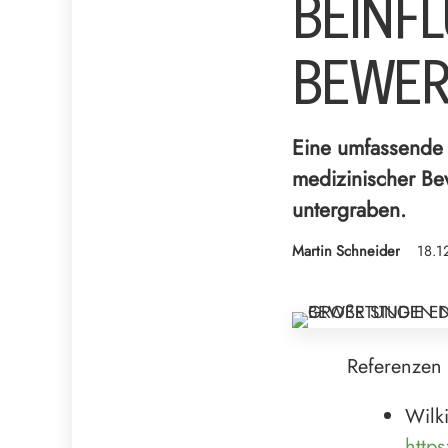
BEINFL
BEWER
Eine umfassende S
medizinischer Be
untergraben.
Martin Schneider
18.1
Referenzen
Wilki
http