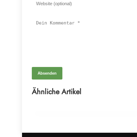
Absenden
24. April 2025
Wissenschaftler identifizieren Hunderte von
Ähnliche Artikel
Studien, die KI nutzen, ohne dies offenzulegen
ALLGEMEIN