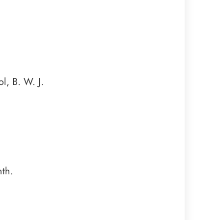
l, B. W. J.
nth.