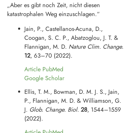
„Aber es gibt noch Zeit, nicht diesen
katastrophalen Weg einzuschlagen.“
Jain, P., Castellanos-Acuna, D.,
Coogan, S. C. P., Abatzoglou, J. T. &
Flannigan, M. D.
Nature Clim. Change.
12
, 63–70 (2022).
Article
PubMed
Google Scholar
Ellis, T. M., Bowman, D. M. J. S., Jain,
P., Flannigan, M. D. & Williamson, G.
J.
Glob. Change. Biol.
28
, 1544–1559
(2022).
Article
PubMed