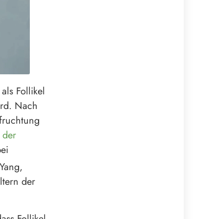
ls Follikel
ird. Nach
efruchtung
 der
ei
iYang,
ltern der
ass Follikel