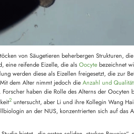
stöcken von Säugetieren beherbergen Strukturen, die a
, eine reifende Eizelle, die als
Oocyte
bezeichnet w
lung werden diese als Eizellen freigesetzt, die zur B
. Mit dem Alter nimmt jedoch die
Anzahl und Qualität
. Forscher haben die Rolle des Alterns der Oocyten b
2
keit
untersucht, aber Li und ihre Kollegin Wang Ha
ellbiologin an der NUS, konzentrierten sich auf das A
Studie bietet „die ersten soliden, starken Beweise“, d