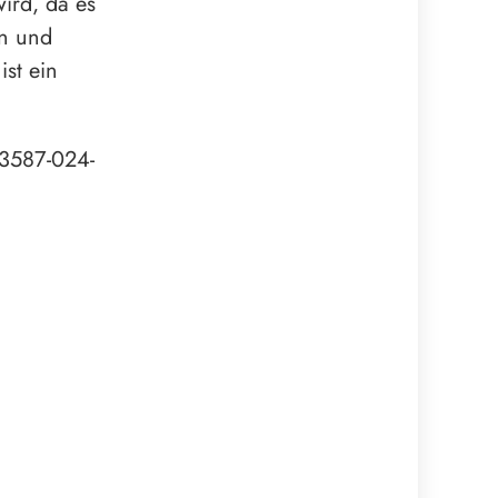
wird, da es
en und
st ein
43587-024-