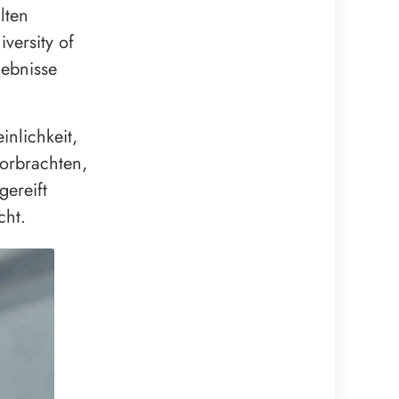
lten
iversity of
gebnisse
inlichkeit,
orbrachten,
gereift
cht.