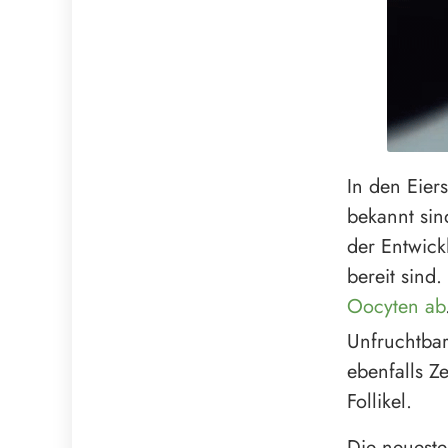
In den Eier
bekannt sind
der Entwick
bereit sind
Oocyten ab
Unfruchtbar
ebenfalls Z
Follikel.
Die neueste 