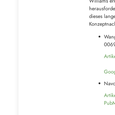
Williams er
herausforde
dieses lang
Konzeptnac
Wan
0069
Artik
Goog
Navo
Artik
Pub