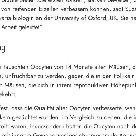
t von reifenden Eizellen verbessern können, sagt Su
varialbiologin an der University of Oxford, UK. Sie 
 Arbeit geleistet“.
ng
r tauschten Oocyten von 14 Monate alten Mäusen, d
, unfruchtbar zu werden, gegen die in den Follikeln
n Mäusen, die sich in ihrem reproduktiven Höhepun
kehrt.
 fest, dass die Qualität alter Oocyten verbesserte, wen
ikeln gezüchtet wurden, im Vergleich zu denen, die i
ereift waren. Insbesondere hatten die Oocyten nach d
 mit jungem Gewebe weniger chromosomale Anomal