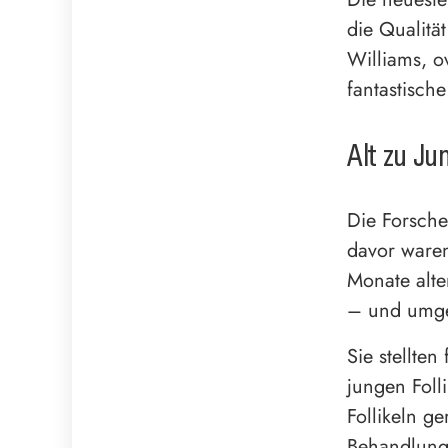
die Qualitä
Williams, o
fantastische
Alt zu Ju
Die Forsche
davor waren
Monate alte
– und umge
Sie stellten
jungen Foll
Follikeln g
Behandlung