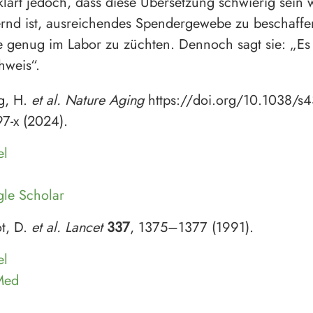
klärt jedoch, dass diese Übersetzung schwierig sein 
rnd ist, ausreichendes Spendergewebe zu beschaff
e genug im Labor zu züchten. Dennoch sagt sie: „Es i
hweis“.
g, H.
et al.
Nature Aging
https://doi.org/10.1038/s
7-x (2024).
el
le Scholar
t, D.
et al.
Lancet
337
, 1375–1377 (1991).
el
Med