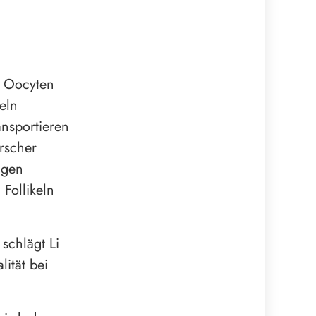
r Oocyten
eln
ansportieren
rscher
ngen
 Follikeln
schlägt Li
lität bei