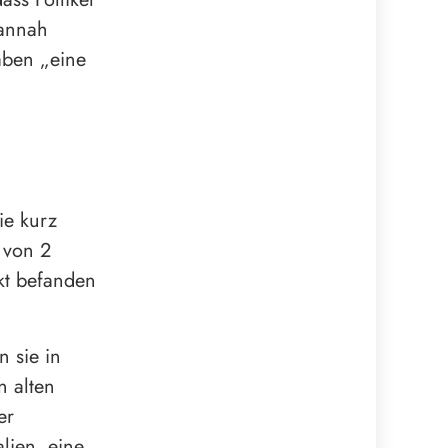
zannah
haben „eine
ie kurz
 von 2
kt befanden
n sie in
n alten
er
ien, eine