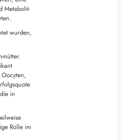
 Metabolit-
yten.
htet wurden,
hmütter.
ikant
 Oocyten,
Erfolgsquote
die in
eilweise
ige Rolle im