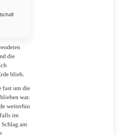
tschaft
wendeten
nd die
ich
rde blieb.
 fast um die
blieben war.
de weiterhin
falls im
m Schlag am
t