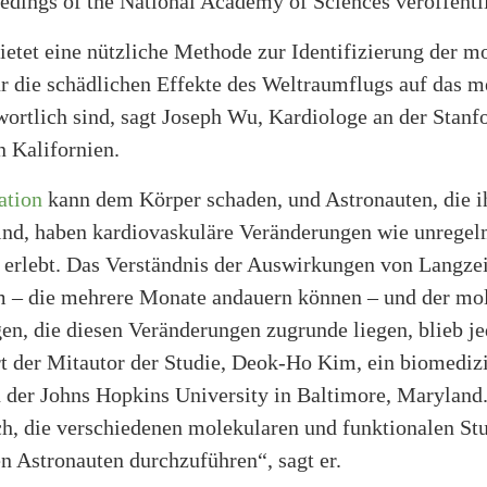
edings of the National Academy of Sciences veröffentli
ietet eine nützliche Methode zur Identifizierung der m
ür die schädlichen Effekte des Weltraumflugs auf das m
ortlich sind, sagt Joseph Wu, Kardiologe an der Stanf
n Kalifornien.
ation
kann dem Körper schaden, und Astronauten, die i
sind, haben kardiovaskuläre Veränderungen wie unrege
 erlebt. Das Verständnis der Auswirkungen von Langze
 – die mehrere Monate andauern können – und der mo
n, die diesen Veränderungen zugrunde liegen, blieb je
rt der Mitautor der Studie, Deok-Ho Kim, ein biomediz
 der Johns Hopkins University in Baltimore, Maryland.
ch, die verschiedenen molekularen und funktionalen St
n Astronauten durchzuführen“, sagt er.