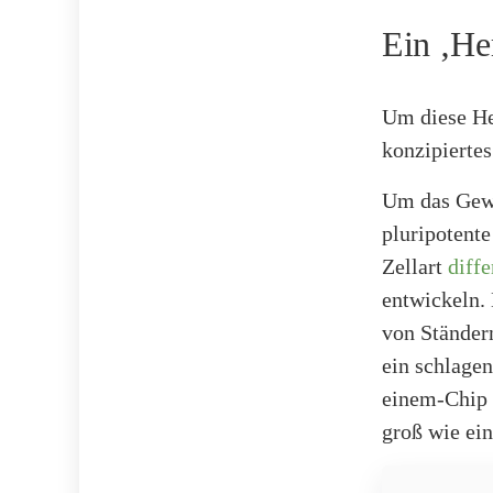
Ein ‚He
Um diese He
konzipierte
Um das Gewe
pluripotente
Zellart
diff
entwickeln.
von Ständern
ein schlagen
einem-Chip 
groß wie ein