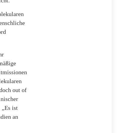
cht.
olekularen
enschliche
ord
hr
lmäßige
itmissionen
lekularen
doch out of
inischer
 „Es ist
udien an