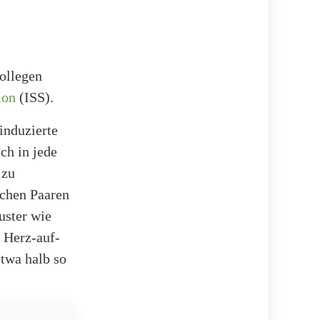
ollegen
ion
(ISS).
induzierte
ch in jede
 zu
chen Paaren
uster wie
s Herz-auf-
twa halb so