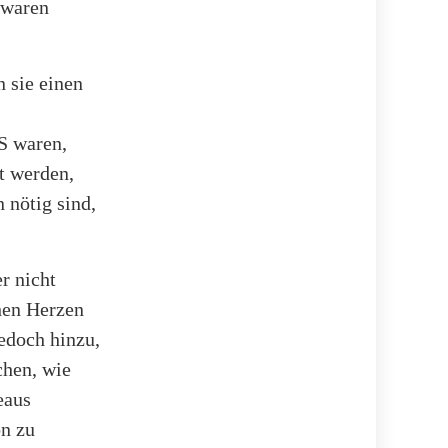
 waren
 sie einen
S waren,
gt werden,
 nötig sind,
r nicht
hen Herzen
jedoch hinzu,
chen, wie
eaus
on zu