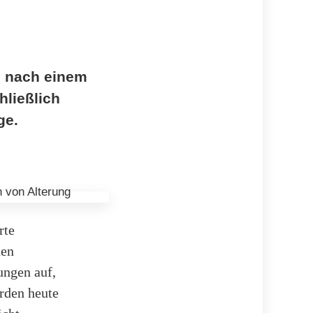
 nach einem
hließlich
ge.
rte
den
ungen auf,
rden heute