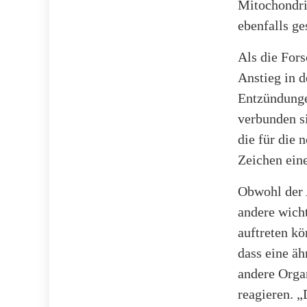
Mitochondri
ebenfalls ge
Als die For
Anstieg in 
Entzündunge
verbunden si
die für die 
Zeichen eine
Obwohl der A
andere wich
auftreten kö
dass eine äh
andere Orga
reagieren. „