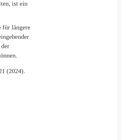
en, ist ein
 für längere
eingehender
 der
können.
21 (2024).