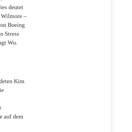
ies deutet
h Wilmore –
von Boeing
n Stress
sagt Wu.
deten Kim
ie
r
ie auf dem