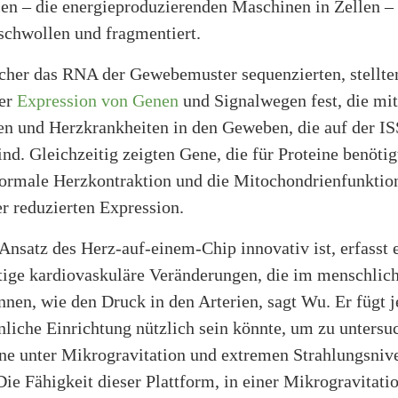
en – die energieproduzierenden Maschinen in Zellen –
schwollen und fragmentiert.
scher das RNA der Gewebemuster sequenzierten, stellten
der
Expression von Genen
und Signalwegen fest, die mit
n und Herzkrankheiten in den Geweben, die auf der IS
nd. Gleichzeitig zeigten Gene, die für Proteine benöti
normale Herzkontraktion und die Mitochondrienfunktion
r reduzierten Expression.
nsatz des Herz-auf-einem-Chip innovativ ist, erfasst e
tige kardiovaskuläre Veränderungen, die im menschlic
nnen, wie den Druck in den Arterien, sagt Wu. Er fügt 
nliche Einrichtung nützlich sein könnte, um zu untersu
ne unter Mikrogravitation und extremen Strahlungsniv
Die Fähigkeit dieser Plattform, in einer Mikrogravitati