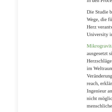
in den Proce
Die Studie b
Wege, die f
Herz verantw
University i
Mikrogravit
ausgesetzt 
Herzschläge
im Weltraum
Veränderunge
reach, erklä
Ingenieur an
nicht mögli
menschliche