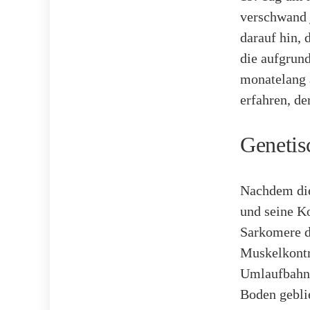
verschwand 
darauf hin,
die aufgrun
monatelang a
erfahren, de
Genetis
Nachdem di
und seine K
Sarkomere de
Muskelkontr
Umlaufbahn 
Boden gebli