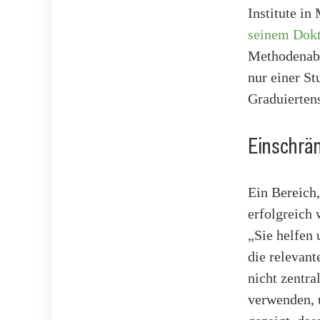
Institute in
seinem Dokt
Methodenabs
nur einer St
Graduiertens
Einschrä
Ein Bereich
erfolgreich 
„Sie helfen 
die relevant
nicht zentra
verwenden, 