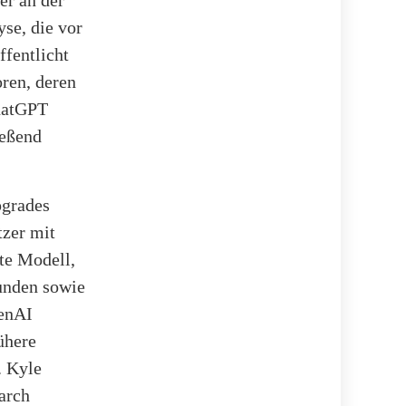
se, die vor
fentlicht
oren, deren
ChatGPT
ießend
pgrades
tzer mit
te Modell,
unden sowie
penAI
ühere
. Kyle
arch