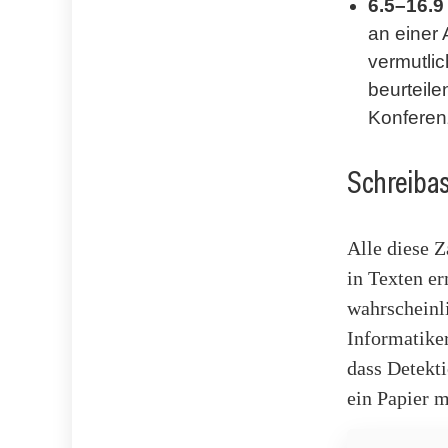
6.5–16.9
an einer
vermutli
beurteile
Konferen
Schreibas
Alle diese 
in Texten er
wahrscheinl
Informatiker
dass Detekti
ein Papier m