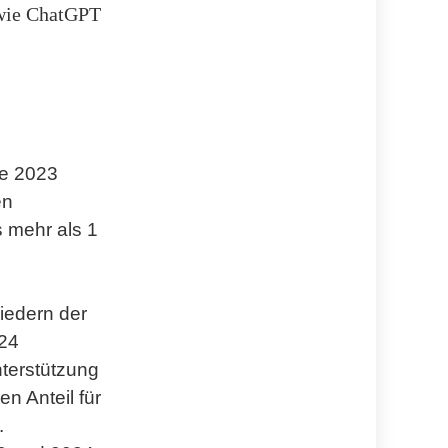
 wie ChatGPT
ie 2023
en
s mehr als 1
liedern der
024
nterstützung
en Anteil für
.