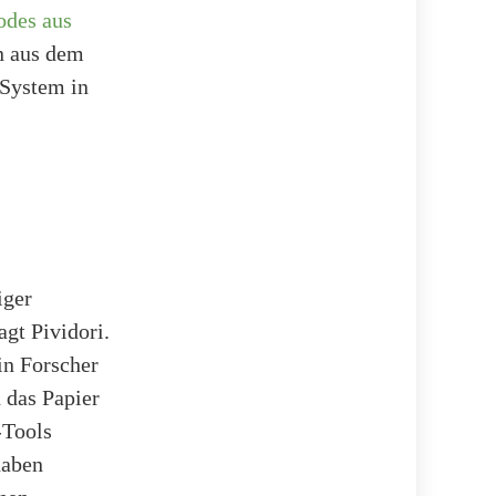
odes aus
en aus dem
-System in
iger
agt Pividori.
ein Forscher
 das Papier
-Tools
haben