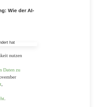
g: Wie der AI-
hkeit nutzen
n Daten zu
November
t
,
cht
.