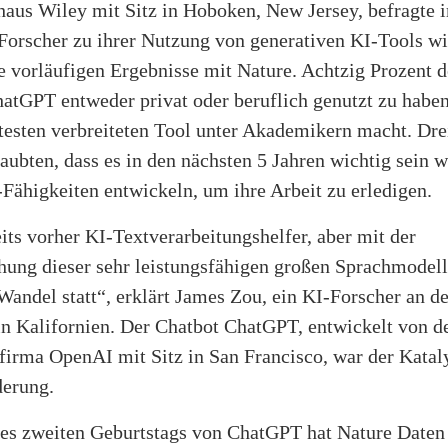
haus Wiley mit Sitz in Hoboken, New Jersey, befragte
 Forscher zu ihrer Nutzung von generativen KI-Tools 
ie vorläufigen Ergebnisse mit Nature. Achtzig Prozent 
atGPT entweder privat oder beruflich genutzt zu haben
esten verbreiteten Tool unter Akademikern macht. Drei
aubten, dass es in den nächsten 5 Jahren wichtig sein w
Fähigkeiten entwickeln, um ihre Arbeit zu erledigen.
its vorher KI-Textverarbeitungshelfer, aber mit der
hung dieser sehr leistungsfähigen großen Sprachmodell
Wandel statt“, erklärt James Zou, ein KI-Forscher an de
in Kalifornien. Der Chatbot ChatGPT, entwickelt von d
firma OpenAI mit Sitz in San Francisco, war der Kataly
derung.
des zweiten Geburtstags von ChatGPT hat Nature Daten