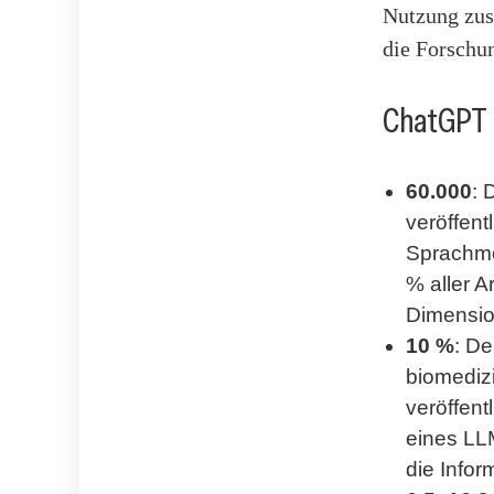
Nutzung zus
die Forschun
ChatGPT 
60.000
: 
veröffent
Sprachmo
% aller 
Dimensio
10 %
: De
biomediz
veröffent
eines LL
die Info