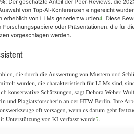
 %
: Der geschätzte Anteil der Peer-Reviews, die 20
 Auswahl von Top-AI-Konferenzen eingereicht wurde
ch erheblich von LLMs generiert wurden
4
. Diese Bew
n Forschungspapiere oder Präsentationen, die für di
zen vorgeschlagen werden.
sistent
Zahlen, die durch die Auswertung von Mustern und Schl
mittelt wurden, die charakteristisch für LLMs sind, sin
ich konservative Schätzungen, sagt Debora Weber-Wulf
in und Plagiatsforscherin an der HTW Berlin. Ihre Arbe
onswerkzeuge oft versagen, wenn es darum geht festzus
it Unterstützung von KI verfasst wurde
5
.