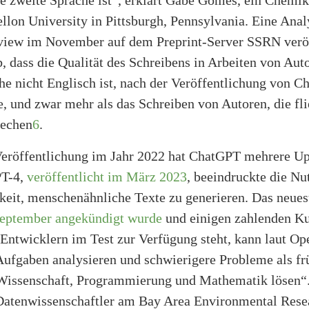
lon University in Pittsburgh, Pennsylvania. Eine Analy
view im November auf dem Preprint-Server SSRN veröf
, dass die Qualität des Schreibens in Arbeiten von Aut
he nicht Englisch ist, nach der Veröffentlichung von 
, und zwar mehr als das Schreiben von Autoren, die fl
rechen
6
.
 Veröffentlichung im Jahr 2022 hat ChatGPT mehrere U
PT-4,
veröffentlicht im März 2023
, beeindruckte die Nu
gkeit, menschenähnliche Texte zu generieren. Das neues
eptember angekündigt wurde
und einigen zahlenden K
Entwicklern im Test zur Verfügung steht, kann laut O
ufgaben analysieren und schwierigere Probleme als fr
Wissenschaft, Programmierung und Mathematik lösen“
Datenwissenschaftler am Bay Area Environmental Rese