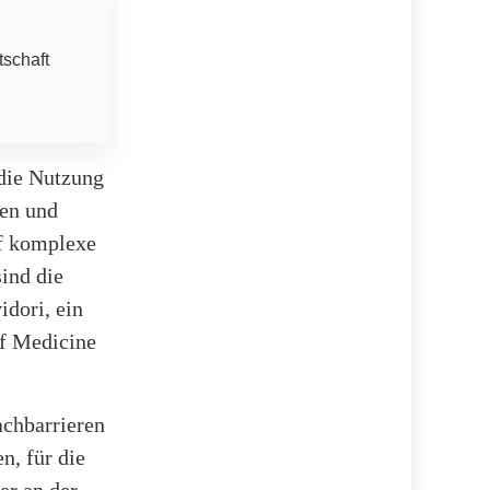
tschaft
 die Nutzung
gen und
uf komplexe
sind die
idori, ein
of Medicine
achbarrieren
n, für die
er an der