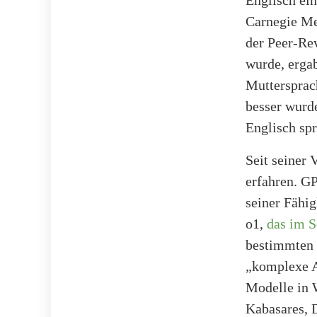
Carnegie Mel
der Peer-Re
wurde, ergab
Muttersprac
besser wurde
Englisch sp
Seit seiner
erfahren. G
seiner Fähi
o1,
das im S
bestimmten 
„komplexe A
Modelle in 
Kabasares, 