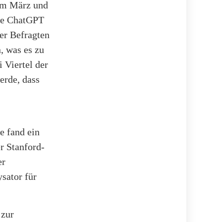
 im März und
wie ChatGPT
der Befragten
, was es zu
 Viertel der
erde, dass
e fand ein
r Stanford-
er
sator für
 zur