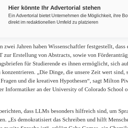
Hier könnte Ihr Advertorial stehen
Ein Advertorial bietet Unternehmen die Möglichkeit, ihre Bo
direkt im redaktionellen Umfeld zu platzieren
en zwei Jahren haben Wissenschaftler festgestellt, dass
 zur Erstellung von Abstracts, sowie von Förderanträ
gsbriefen für Studierende es ihnen ermöglicht, sich a
konzentrieren. „Die Dinge, die unsere Zeit wert sind, 
Fragen und die kreativen Hypothesen“, sagt Milton Piv
er Informatiker an der University of Colorado School 
berichten, dass LLMs besonders hilfreich sind, um Spr
n. „Es demokratisiert das Schreiben und hilft Mensche
e zweite Sprache ist“, erklärt Gabe Gomes, ein Chemik