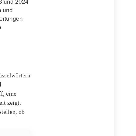
23 und 2024
n und
ertungen
e
üsselwörtern
d
f, eine
it zeigt,
tellen, ob