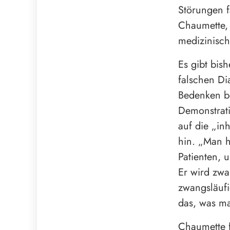
Störungen f
Chaumette, 
medizinisch
Es gibt bis
falschen Di
Bedenken be
Demonstrati
auf die „in
hin. „Man h
Patienten, 
Er wird zwan
zwangsläufi
das, was m
Chaumette f