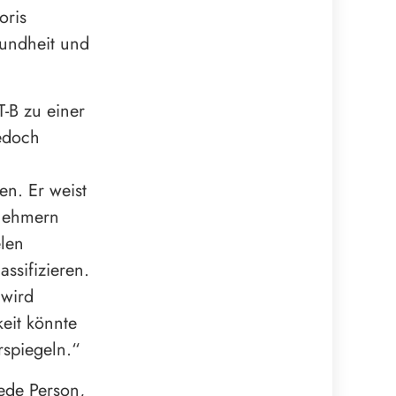
oris
sundheit und
T-B zu einer
edoch
en. Er weist
lnehmern
elen
ssifizieren.
 wird
eit könnte
spiegeln.“
ede Person,