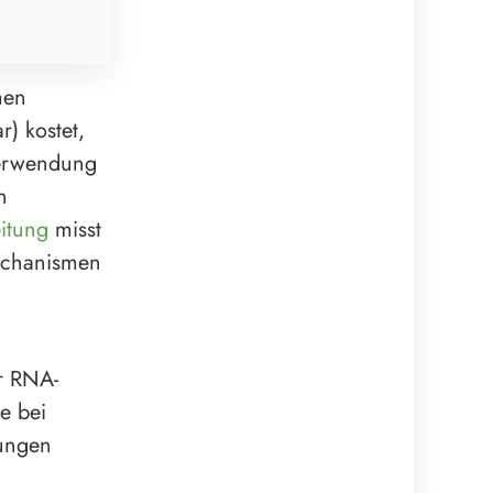
men
r) kostet,
Verwendung
n
itung
misst
Mechanismen
r RNA-
e bei
hungen