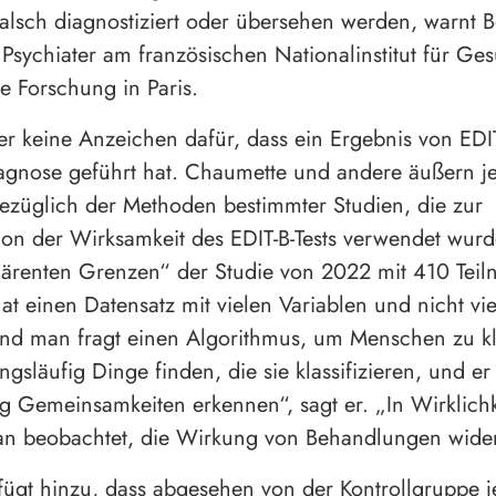
alsch diagnostiziert oder übersehen werden, warnt B
Psychiater am französischen Nationalinstitut für Ge
e Forschung in Paris.
her keine Anzeichen dafür, dass ein Ergebnis von EDI
agnose geführt hat. Chaumette und andere äußern j
züglich der Methoden bestimmter Studien, die zur
on der Wirksamkeit des EDIT-B-Tests verwendet wurd
härenten Grenzen“ der Studie von 2022 mit 410 Tei
at einen Datensatz mit vielen Variablen und nicht vi
und man fragt einen Algorithmus, um Menschen zu kla
gsläufig Dinge finden, die sie klassifizieren, und er
g Gemeinsamkeiten erkennen“, sagt er. „In Wirklichk
an beobachtet, die Wirkung von Behandlungen wider
ügt hinzu, dass abgesehen von der Kontrollgruppe j