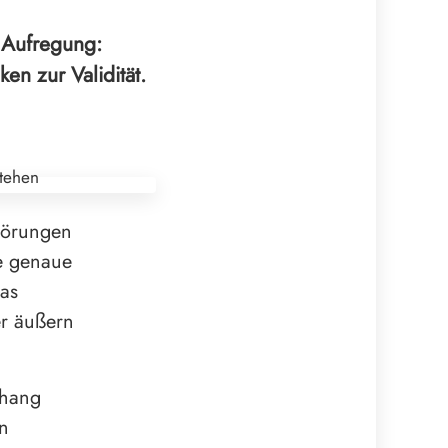
r Aufregung:
n zur Validität.
Störungen
ne genaue
as
er äußern
nhang
in