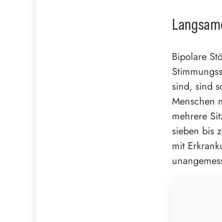
Langsam
Bipolare St
Stimmungss
sind, sind 
Menschen mi
mehrere Sit
sieben bis z
mit Erkran
unangemess