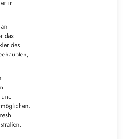
er in
 an
er das
kler des
, behaupten,
n
en
n und
ermöglichen.
uresh
tralien.