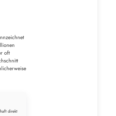
nnzeichnet
llionen
r oft
hschnitt
chlicherweise
haft direkt