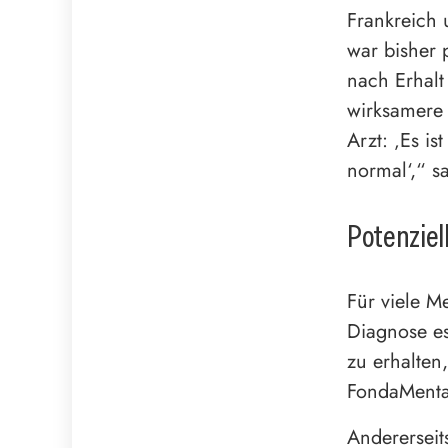
Frankreich 
war bisher p
nach Erhalt 
wirksamere 
Arzt: ‚Es is
normal‘,“ s
Potenziel
Für viele M
Diagnose es
zu erhalten
FondaMental
Andererseits