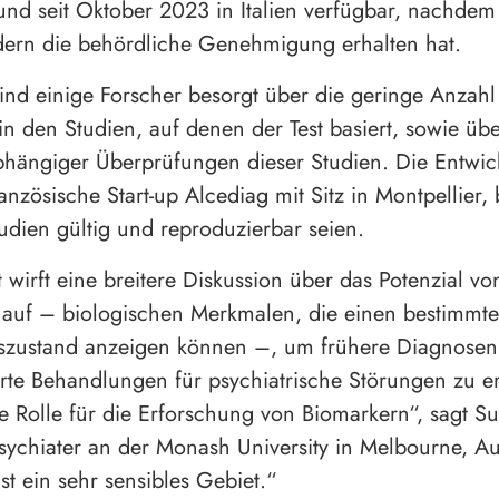
und seit Oktober 2023 in Italien verfügbar, nachdem 
dern die behördliche Genehmigung erhalten hat.
sind einige Forscher besorgt über die geringe Anzahl
n den Studien, auf denen der Test basiert, sowie üb
hängiger Überprüfungen dieser Studien. Die Entwic
ranzösische Start-up Alcediag mit Sitz in Montpellier
tudien gültig und reproduzierbar seien.
t wirft eine breitere Diskussion über das Potenzial vo
auf – biologischen Merkmalen, die einen bestimmt
szustand anzeigen können –, um frühere Diagnose
erte Behandlungen für psychiatrische Störungen zu 
ne Rolle für die Erforschung von Biomarkern“, sagt S
ychiater an der Monash University in Melbourne, Aus
st ein sehr sensibles Gebiet.“