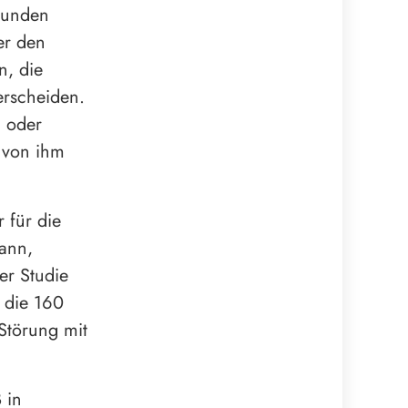
esunden
er den
n, die
erscheiden.
– oder
 von ihm
 für die
mann,
er Studie
 die 160
Störung mit
 in