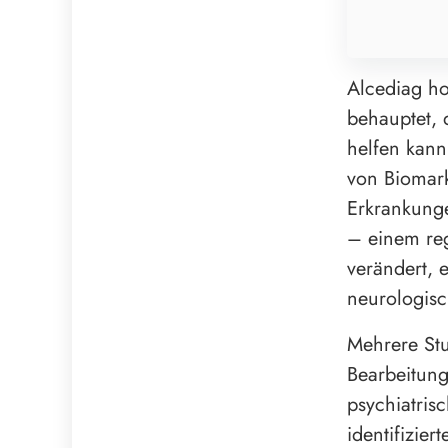
Alcediag ho
behauptet, 
helfen kan
von Biomark
Erkrankunge
– einem reg
verändert, 
neurologisc
Mehrere Stu
Bearbeitung
psychiatris
identifizie