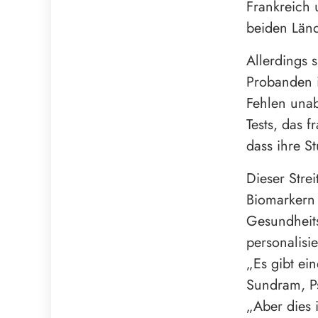
Frankreich 
beiden Län
Allerdings 
Probanden i
Fehlen unab
Tests, das f
dass ihre S
Dieser Strei
Biomarkern 
Gesundheit
personalisi
„Es gibt ei
Sundram, Ps
„Aber dies i