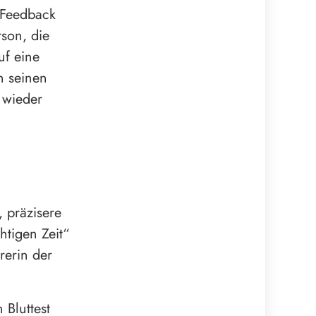
 Feedback
rson, die
uf eine
n seinen
e wieder
 präzisere
htigen Zeit“
rerin der
 Bluttest